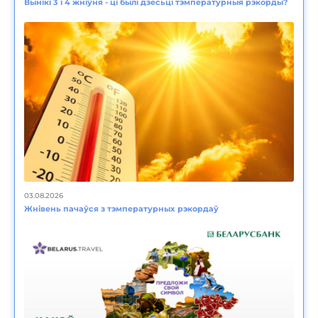
Вынікі 3 і 4 жніўня - ці былі дзесьці тэмпературныя рэкорды?
03.08.2026
Жнівень пачаўся з тэмпературных рэкордаў