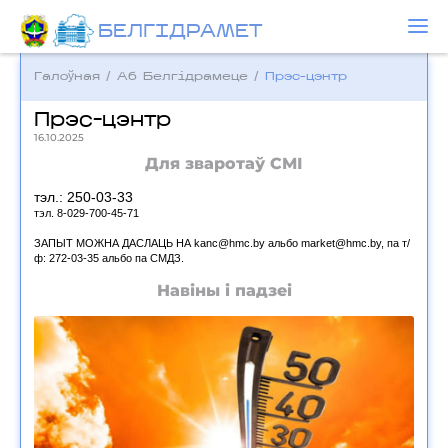
БЕЛГIДРAМЕТ
Галоўная
/
Аб Белгідрамеце
/
Прэс-цэнтр
Прэс-цэнтр
16.10.2025
Для зваротаў СМІ
тэл.: 250-03-33
тэл. 8-029-700-45-71
ЗАПЫТ МОЖНА ДАСЛАЦЬ НА kanc@hmc.by альбо market@hmc.by, па т/
ф: 272-03-35 альбо па СМДЗ.
Навіны і падзеі