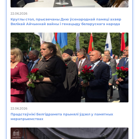
22.06.2026
Круглы стол, прысвечаны Дню ўсенароднай памяці ахвяр
Вялікай Айчыннай вайны і генацыду беларускага народа
22.06.2026
Прадстаўнікі Белгідрамета прынялі ўдзел у памятных
мерапрыемствах