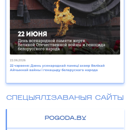
22.06.2026
22 чэрвеня: Дзень усенароднай памяці ахвяр Вялікай
Айчыннай вайны і генацыду беларускага народа
СПЕЦЫЯЛІЗАВАНЫЯ САЙТЫ
POGODA.BY