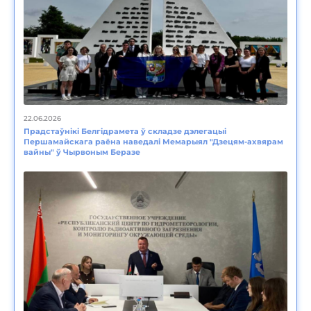
22.06.2026
Прадстаўнікі Белгідрамета ў складзе дэлегацыі
Першамайскага раёна наведалі Мемарыял "Дзецям-ахвярам
вайны" ў Чырвоным Беразе