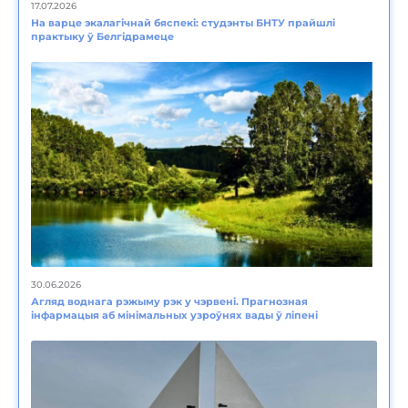
17.07.2026
На варце экалагічнай бяспекі: студэнты БНТУ прайшлі
практыку ў Белгідрамеце
30.06.2026
Агляд воднага рэжыму рэк у чэрвені. Прагнозная
інфармацыя аб мінімальных узроўнях вады ў ліпені