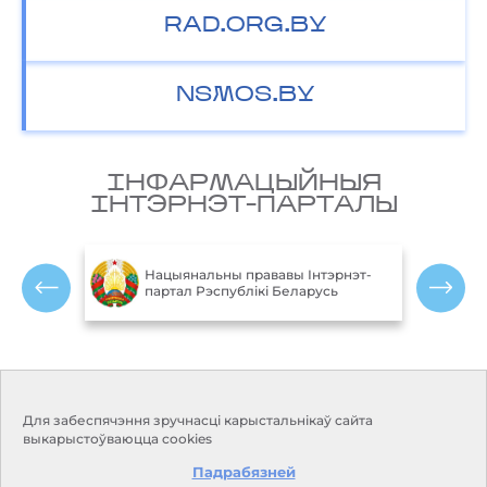
RAD.ORG.BY
NSMOS.BY
IНФАРМАЦЫЙНЫЯ
IНТЭРНЭТ-ПАРТАЛЫ
М
лікі
Нацыянальны прававы Інтэрнэт-
а
партал Рэспублікі Беларусь
Р
Кантакты
Рэжым працы:
Для забеспячэння зручнасці карыстальнікаў сайта
Панядзелак-пятніца:
Адрас:
220114, г. Мінск, пр.
выкарыстоўваюцца cookies
9.00-18.00
Незалежнасці, 110
Выхадныя дні: субота, нядзеля
Падрабязней
Прыёмная:
+375 17 373-22-31