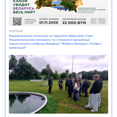
29.07.2026
Нацыянальнае агенцтва па турызме абвясціла старт
Нацыянальнаму конкурсу па стварэнні канцэпцыі
турыстычнага вобраза Беларусі "Вобраз Беларусі. Позірк i
адкрыццё"