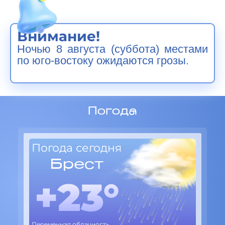
Внимание!
Ночью 8 августа (суббота) местами
по юго-востоку ожидаются грозы.
Погода
Погода сегодня
По
Брест
+23°
Переменная облачность
Пере