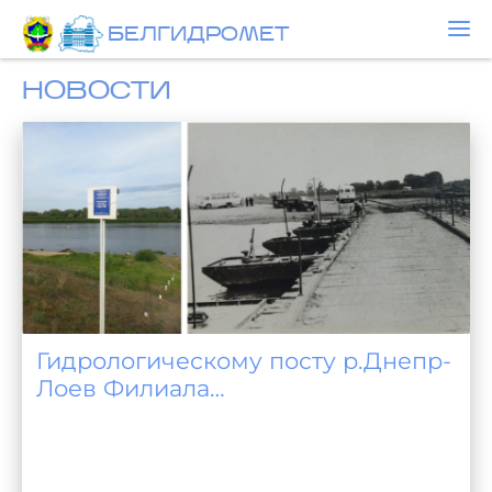
БЕЛГИДРОМЕТ
НОВОСТИ
Гидрологическому посту р.Днепр-
Лоев Филиала
«Гомельоблгидромет»
Белгидромета – 150 лет!