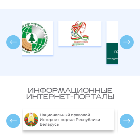
ИНФОРМАЦИОННЫЕ
ИНТЕРНЕТ-ПОРТАЛЫ
Министерство природных
ики
ресурсов и охраны окружающей
среды Республики Беларусь