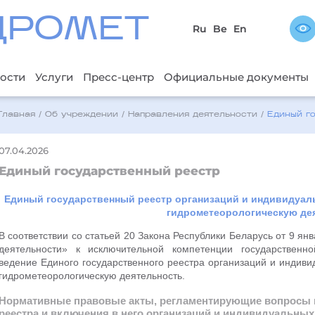
ДРОМЕТ
Ru
Be
En
ости
Услуги
Пресс-центр
Официальные документы
Главная
/
Об учреждении
/
Направления деятельности
/
Единый г
07.04.2026
Единый государственный реестр
Единый государственный реестр организаций и индивидуа
гидрометеорологическую де
В соответствии со статьей 20 Закона Республики Беларусь от 9 ян
деятельности» к исключительной компетенции государственн
ведение Единого государственного реестра организаций и инди
гидрометеорологическую деятельность.
Нормативные правовые акты, регламентирующие вопросы в
реестра и включения в него организаций и индивидуальны