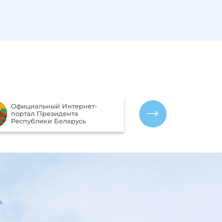
Портал рейти
Официальный Интернет-
качества оказ
портал Президента
организациям
Республики Беларусь
Беларусь
р.