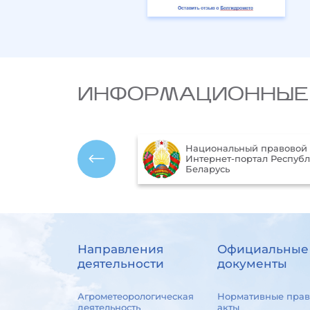
ИНФОРМАЦИОННЫЕ
Национальный правовой
ика Республики
Интернет-портал Респуб
ь
Беларусь
Направления
Официальные
деятельности
документы
Агрометеорологическая
Нормативные прав
деятельность
акты