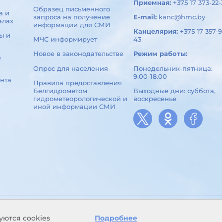
Приемная:
+375 17 373-22-
Образец письменного
а и
запроса на получение
E-mail:
kanc@hmc.by
алах
информации для СМИ
Канцелярия:
+375 17 357-9
ы и
МЧС информирует
43
Новое в законодательстве
Режим работы:
е
Опрос для населения
Понедельник-пятница:
9.00-18.00
нта
Правила предоставления
Белгидрометом
Выходные дни: суббота,
гидрометеорологической и
воскресенье
иной информации СМИ
уются cookies
Подробнее