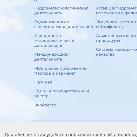
Гидрометеорологическая
Устав Белгидромет
деятельность
положения о фили
Радиационная и
Лицензии, аттестат
экологическая деятельность
сертификаты
Авиационно-
Административны
метеорологическая
процедуры
деятельность
Система менеджме
Международная
качества
деятельность
Мобильное приложение
"Погода в кармане"
Научная
Единый государственный
реестр
ЭкоРеестр
© Белгидромет, 2026
Для обеспечения удобства пользователей сайта использ
Разработка и поддержка сайта
БЕЛТА