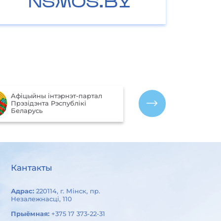
NSMOS.BY
Партал рэйтын
Aфiцыйны iнтэрнэт-партал
якасці аказан
Прэзiдэнта Рэспублiкi
арганізацыямі
Беларусь
Беларусь
Кантакты
Адрас:
220114, г. Мінск, пр.
Незалежнасці, 110
Прыёмная:
+375 17 373-22-31