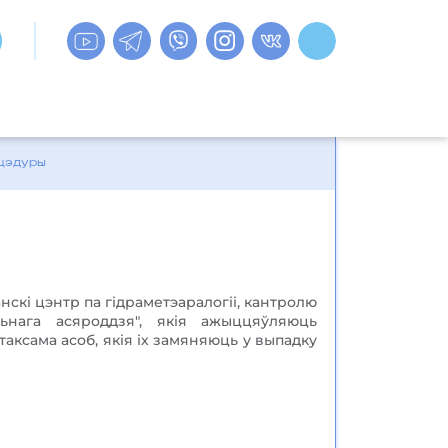
цэдуры
скі цэнтр па гідраметэаралогіі, кантролю
ьнага асяроддзя", якія ажыццяўляюць
аксама асоб, якія іх замяняюць у выпадку