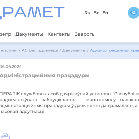
ДРAМЕТ
Ru
Be
En
энтр
Дакументы
Кантакты
Звароты
Галоўная
/
Аб Белгідрамеце
/
Дакументы
/
Адміністрацыйныя пра
06.06.2024
Адміністрацыйныя працэдуры
ПЕРАЛІК службовых асоб дзяржаўнай установы "Рэспублікан
радыеактыўнага забруджвання і маніторынгу навакол
адміністрацыйныя працэдуры ў дачыненні да грамадзян, а т
часовай адсутнасці