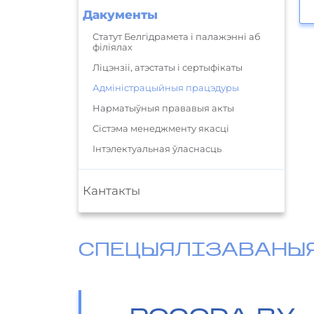
Дакументы
Статут Белгідрамета і палажэнні аб
філіялах
Ліцэнзіі, атэстаты і сертыфікаты
Адміністрацыйныя працэдуры
Нарматыўныя прававыя акты
Сістэма менеджменту якасці
Інтэлектуальная ўласнасць
Кантакты
СПЕЦЫЯЛІЗАВАНЫ