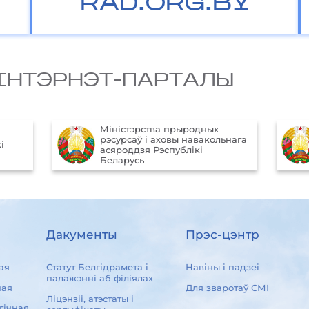
RAD.ORG.BY
IНТЭРНЭТ-ПАРТАЛЫ
Міністэрства прыродных
рэсурсаў і аховы навакольнага
і
асяроддзя Рэспублікі
Беларусь
Дакументы
Прэс-цэнтр
ая
Статут Белгідрамета і
Навіны і падзеі
палажэнні аб філіялах
ная
Для зваротаў СМІ
Ліцэнзіі, атэстаты і
гічная