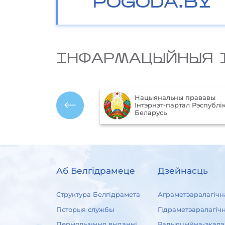
POGODA.BY
IНФАРМАЦЫЙНЫЯ 
Нацыянальны прававы
ўныя
Інтэрнэт-партал Рэспублік
 Рэспублікі Беларусь
Беларусь
Аб Белгідрамеце
Дзейнасць
Структура Белгідрамета
Аграметэаралагічн
Гісторыя службы
Гідраметэаралагіч
Перыядычныя выданні
Радыяцыйна-экала