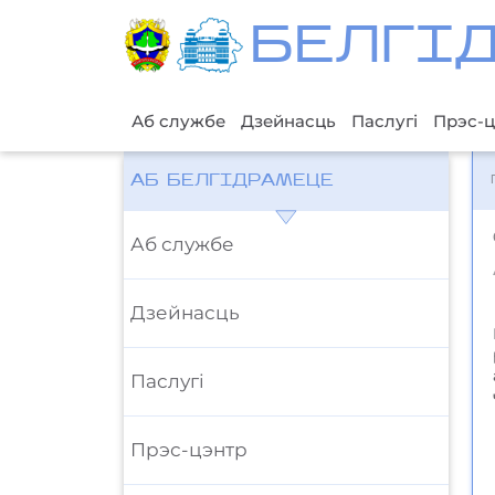
БЕЛГI
Аб службе
Дзейнасць
Паслугі
Прэс-ц
АБ БЕЛГІДРАМЕЦЕ
Аб службе
Дзейнасць
Паслугі
Прэс-цэнтр