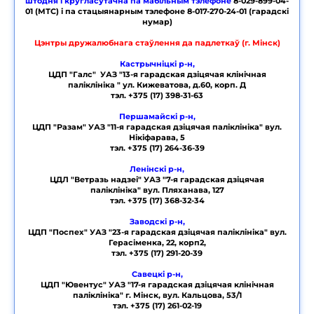
штодня і кругласутачна па мабільным тэлефоне
8-029-899-04-
01 (МТС) і па стацыянарным тэлефоне 8-017-270-24-01 (гарадскі
нумар)
Цэнтры дружалюбнага стаўлення да падлеткаў (г. Мінск)
Кастрычніцкі р-н,
ЦДП "Галс"
УАЗ "
13-я гарадская дзіцячая клінічная
паліклініка " ул. Кижеватова, д.60, корп. Д
тэл. +375 (17) 398-31-63
Першамайскі р-н,
ЦДП "Разам" УАЗ "11-я гарадская дзіцячая паліклініка" вул.
Нікіфарава, 5
тэл. +375 (17) 264-36-39
Ленінскі р-н,
ЦДЛ "Ветразь надзеі" УАЗ "7-я гарадская дзіцячая
паліклініка" вул. Пляханава, 127
тэл. +375 (17) 368-32-34
Заводскі р-н,
ЦДП "Поспех" УАЗ "23-я гарадская дзіцячая паліклініка" вул.
Герасіменка, 22, корп2,
тэл. +375 (17) 291-20-39
Савецкі р-н,
ЦДП "Ювентус" УАЗ "17-я гарадская дзіцячая клінічная
паліклініка" г. Мінск, вул. Кальцова, 53/1
тэл. +375 (17) 261-02-19