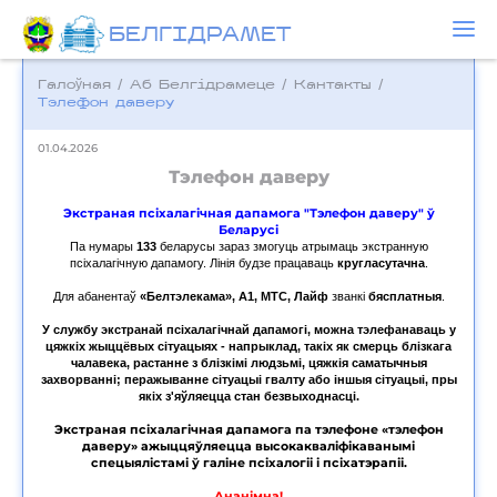
БЕЛГIДРAМЕТ
Галоўная
/
Аб Белгідрамеце
/
Кантакты
/
Тэлефон даверу
01.04.2026
Тэлефон даверу
Экстраная псіхалагічная дапамога "Тэлефон даверу" ў
Беларусі
Па нумары
133
беларусы зараз змогуць атрымаць экстранную
псіхалагічную дапамогу. Лінія будзе працаваць
кругласутачна
.
Для абанентаў
«Белтэлекама», А1, МТС, Лайф
званкі
бясплатныя
.
У службу экстранай псіхалагічнай дапамогі, можна тэлефанаваць у
цяжкіх жыццёвых сітуацыях - напрыклад, такіх як смерць блізкага
чалавека, растанне з блізкімі людзьмі, цяжкія саматычныя
захворванні; перажыванне сітуацыі гвалту або іншыя сітуацыі, пры
якіх з'яўляецца стан безвыходнасці.
Экстраная псіхалагічная дапамога па тэлефоне «тэлефон
даверу» ажыццяўляецца высокакваліфікаванымі
спецыялістамі ў галіне псіхалогіі і псіхатэрапіі.
Ананімна!