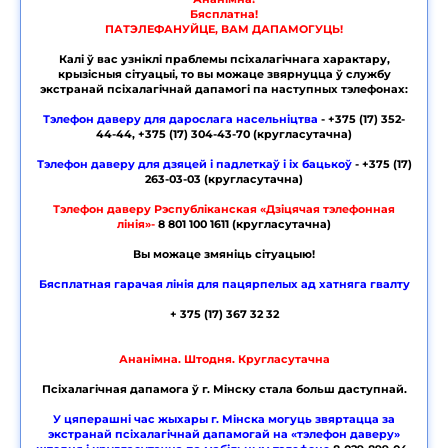
Бясплатна!
ПАТЭЛЕФАНУЙЦЕ, ВАМ ДАПАМОГУЦЬ!
Калі ў вас узніклі праблемы псіхалагічнага характару,
крызісныя сітуацыі, то вы можаце звярнуцца ў службу
экстранай псіхалагічнай дапамогі па наступных тэлефонах:
Тэлефон даверу для дарослага насельніцтва
- +375 (17) 352-
44-44, +375 (17) 304-43-70 (кругласутачна)
Тэлефон даверу для дзяцей і падлеткаў і іх бацькоў
- +375 (17)
263-03-03 (кругласутачна)
Тэлефон даверу Рэспубліканская «Дзіцячая тэлефонная
лінія»-
8 801 100 1611 (кругласутачна)
Вы можаце змяніць сітуацыю!
Бясплатная гарачая лінія для пацярпелых ад хатняга гвалту
+ 375 (17) 367 32 32
Ананімна. Штодня. Кругласутачна
Псіхалагічная дапамога ў г. Мінску стала больш даступнай.
У цяперашні час жыхары г. Мінска могуць звяртацца за
экстранай псіхалагічнай дапамогай на «тэлефон даверу»