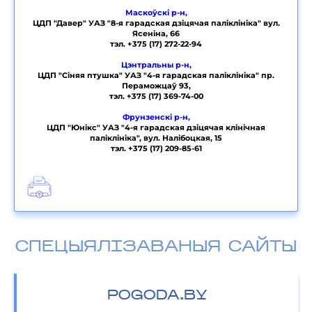
Маскоўскі р-н,
ЦДП "Давер" УАЗ "8-я гарадская дзіцячая паліклініка" вул.
Ясеніна, 66
тэл. +375 (17) 272-22-94
Цэнтральны р-н,
ЦДП "Сіняя птушка" УАЗ "4-я гарадская паліклініка" пр.
Пераможцаў 93,
тэл. +375 (17) 369-74-00
Фрунзенскі р-н,
ЦДП "Юнікс" УАЗ "4-я гарадская дзіцячая клінічная
паліклініка", вул. Налібоцкая, 15
тэл. +375 (17) 209-85-61
СПЕЦЫЯЛІЗАВАНЫЯ САЙТЫ
POGODA.BY