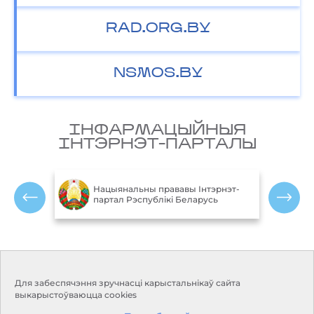
RAD.ORG.BY
NSMOS.BY
IНФАРМАЦЫЙНЫЯ
IНТЭРНЭТ-ПАРТАЛЫ
М
блікі
Нацыянальны прававы Інтэрнэт-
партал Рэспублікі Беларусь
Р
Кантакты
Рэжым працы:
Для забеспячэння зручнасці карыстальнікаў сайта
Панядзелак-пятніца:
Адрас:
220114, г. Мінск, пр.
выкарыстоўваюцца cookies
9.00-18.00
Незалежнасці, 110