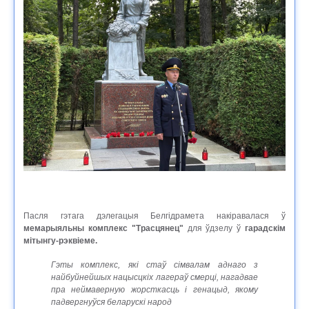
Пасля гэтага дэлегацыя Белгідрамета накіравалася ў
мемарыяльны комплекс "Трасцянец"
для ўдзелу ў
гарадскім
мітынгу-рэквіеме.
Гэты комплекс, які стаў сімвалам аднаго з
найбуйнейшых нацысцкіх лагераў смерці, нагадвае
пра неймаверную жорсткасць і генацыд, якому
падвергнуўся беларускі народ