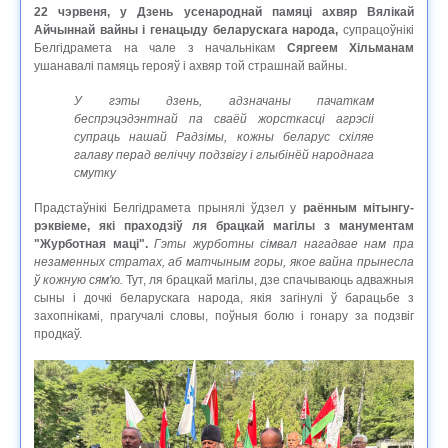
22 чэрвеня, у Дзень усенароднай памяці ахвяр Вялікай
Айчыннай вайны і генацыду беларускага народа,
супрацоўнікі
Белгідрамета на чале з начальнікам
Сяргеем Хільманам
ушанавалі памяць герояў і ахвяр той страшнай вайны.
У гэты дзень, адзначаны пачаткам
беспрэцэдэнтнай па сваёй жорсткасці агрэсіі
супраць нашай Радзімы, кожны беларус схіляе
галаву перад веліччу подзвігу і глыбінёй народнага
смутку
Прадстаўнікі Белгідрамета прынялі ўдзел у
раённым мітынгу-
рэквіеме, які праходзіў ля брацкай магілы з манументам
"Журботная маці".
Гэты журботны сімвал нагадвае нам пра
незаменных стратах, аб матчыным горы, якое вайна прынесла
ў кожную сям'ю.
Тут, ля брацкай магілы, дзе спачываюць адважныя
сыны і дочкі беларускага народа, якія загінулі ў барацьбе з
захопнікамі, прагучалі словы, поўныя болю і гонару за подзвіг
продкаў.