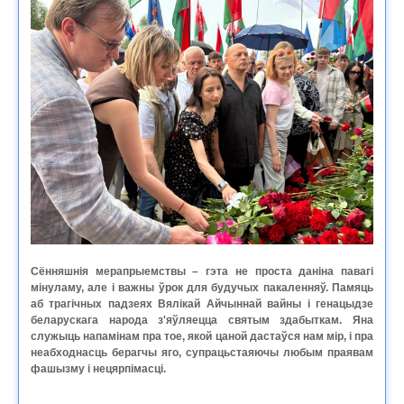
Сённяшнія мерапрыемствы – гэта не проста даніна павагі
мінуламу, але і важны ўрок для будучых пакаленняў. Памяць
аб трагічных падзеях Вялікай Айчыннай вайны і генацыдзе
беларускага народа з'яўляецца святым здабыткам. Яна
служыць напамінам пра тое, якой цаной дастаўся нам мір, і пра
неабходнасць берагчы яго, супрацьстаяючы любым праявам
фашызму і нецярпімасці.