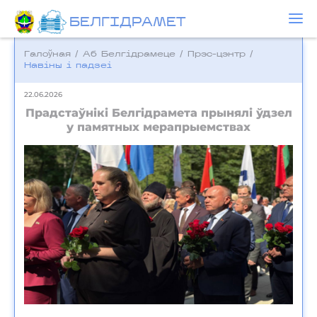
БЕЛГIДРAМЕТ
Галоўная
/
Аб Белгідрамеце
/
Прэс-цэнтр
/
Навіны і падзеі
22.06.2026
Прадстаўнікі Белгідрамета прынялі ўдзел
у памятных мерапрыемствах