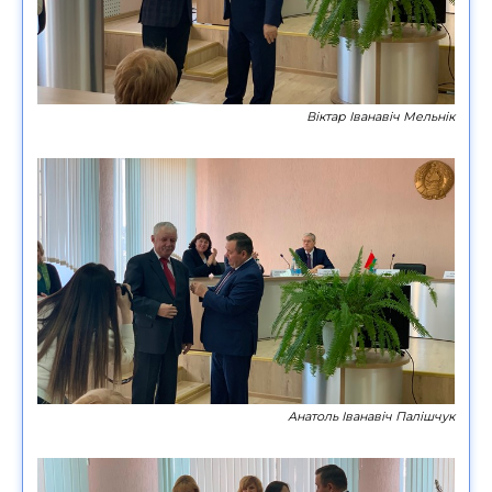
Віктар Іванавіч Мельнік
Анатоль Іванавіч Палішчук