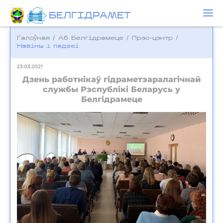
БЕЛГIДРAМЕТ
Галоўная
/
Аб Белгідрамеце
/
Прэс-цэнтр
/
Навіны і падзеі
23.03.2021
Дзень работнікаў гідраметэаралагічнай
службы Рэспублікі Беларусь у
Белгідрамеце