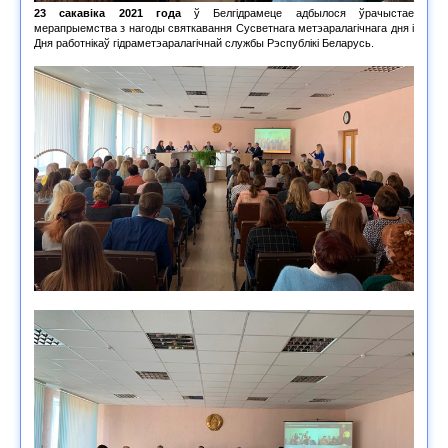
23 сакавіка 2021 года
ў Белгідрамеце адбылося ўрачыстае
мерапрыемства з нагоды святкавання Сусветнага метэаралагічнага дня і
Дня работнікаў гідраметэаралагічнай службы Рэспублікі Беларусь.