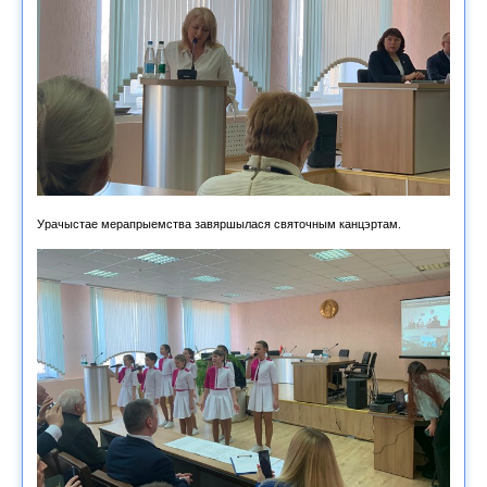
Урачыстае мерапрыемства завяршылася святочным канцэртам.