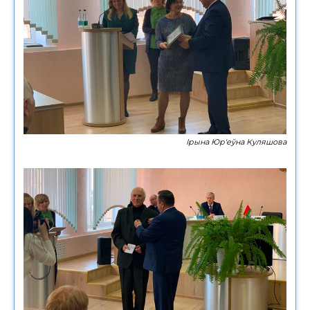
Ірына Юр'еўна Куляшова