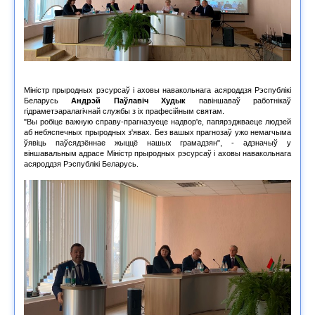
Міністр прыродных рэсурсаў і аховы навакольнага асяроддзя Рэспублікі
Беларусь
Андрэй Паўлавіч Худык
павіншаваў работнікаў
гідраметэаралагічнай службы з іх прафесійным святам.
"Вы робіце важную справу-прагназуеце надвор'е, папярэджваеце людзей
аб небяспечных прыродных з'явах. Без вашых прагнозаў ужо немагчыма
ўявіць паўсядзённае жыццё нашых грамадзян", - адзначыў у
віншавальным адрасе Міністр прыродных рэсурсаў і аховы навакольнага
асяроддзя Рэспублікі Беларусь.