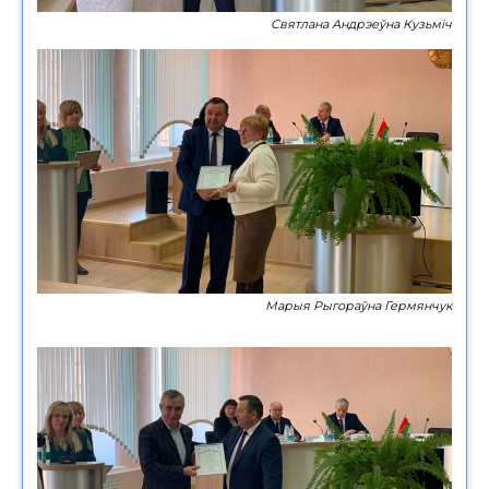
Святлана Андрэеўна Кузьміч
Марыя Рыгораўна Гермянчук