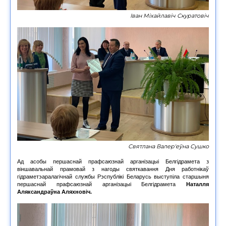
Іван Міхайлавіч Скуратовіч
Святлана Валер'еўна Сушко
Ад асобы першаснай прафсаюзнай арганізацыі Белгідрамета з
віншавальнай прамовай з нагоды святкавання Дня работнікаў
гідраметэаралагічнай службы Рэспублікі Беларусь выступіла старшыня
першаснай прафсаюзнай арганізацыі Белгідрамета
Наталля
Аляксандраўна Аляхновіч.