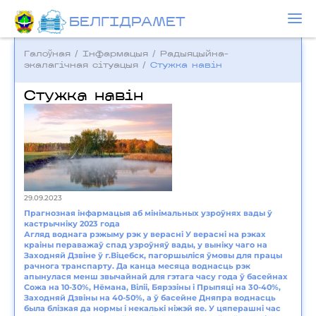
БЕЛГIДРAМЕТ
Галоўная
/
Інфармацыя
/
Радыяцыйна-
экалагічная сітуацыя
/
Стужка навін
Стужка навін
29.09.2023
Прагнозная інфармацыя аб мінімальных узроўнях вады ў
кастрычніку 2023 года
Агляд воднага рэжыму рэк у верасні У верасні на рэках
краіны пераважаў спад узроўняў вады, у выніку чаго на
Заходняй Дзвіне ў г.Віцебск, пагоршыліся ўмовы для працы
рачнога транспарту. Да канца месяца воднасць рэк
апынулася менш звычайнай для гэтага часу года ў басейнах
Сожа на 10-30%, Нёмана, Віліі, Бярэзіны і Прыпяці на 30-40%,
Заходняй Дзвіны на 40-50%, а ў басейне Дняпра воднасць
была блізкая да нормы і некалькі ніжэй яе. У цяперашні час