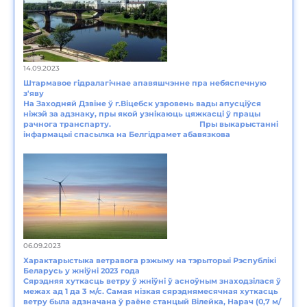
14.09.2023
Штармавое гідралагічнае апавяшчэнне пра небяспечную
з'яву
На Заходняй Дзвіне ў г.Віцебск узровень вады апусціўся
ніжэй за адзнаку, пры якой узнікаюць цяжкасці ў працы
рачнога транспарту. Пры выкарыстанні
інфармацыі спасылка на Белгідрамет абавязкова
06.09.2023
Характарыстыка ветравога рэжыму на тэрыторыі Рэспублікі
Беларусь у жніўні 2023 года
Сярэдняя хуткасць ветру ў жніўні ў асноўным знаходзілася ў
межах ад 1 да 3 м/с. Самая нізкая сярэднямесячная хуткасць
ветру была адзначана ў раёне станцый Вілейка, Нарач (0,7 м/