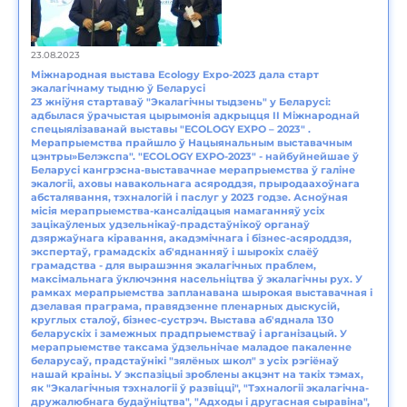
23.08.2023
Міжнародная выстава Ecology Expo-2023 дала старт
экалагічнаму тыдню ў Беларусі
23 жніўня стартаваў "Экалагічны тыдзень" у Беларусі:
адбылася ўрачыстая цырымонія адкрыцця II Міжнароднай
спецыялізаванай выставы "ECOLOGY EXPO – 2023" .
Мерапрыемства прайшло ў Нацыянальным выставачным
цэнтры»Белэкспа". "ECOLOGY EXPO-2023" - найбуйнейшае ў
Беларусі кангрэсна-выставачнае мерапрыемства ў галіне
экалогіі, аховы навакольнага асяроддзя, прыродаахоўнага
абсталявання, тэхналогій і паслуг у 2023 годзе. Асноўная
місія мерапрыемства-кансалідацыя намаганняў усіх
зацікаўленых удзельнікаў-прадстаўнікоў органаў
дзяржаўнага кіравання, акадэмічнага і бізнес-асяроддзя,
экспертаў, грамадскіх аб'яднанняў і шырокіх слаёў
грамадства - для вырашэння экалагічных праблем,
максімальнага ўключэння насельніцтва ў экалагічны рух. У
рамках мерапрыемства запланавана шырокая выставачная і
дзелавая праграма, правядзенне пленарных дыскусій,
круглых сталоў, бізнес-сустрэч. Выстава аб'яднала 130
беларускіх і замежных прадпрыемстваў і арганізацый. У
мерапрыемстве таксама ўдзельнічае маладое пакаленне
беларусаў, прадстаўнікі "зялёных школ" з усіх рэгіёнаў
нашай краіны. У экспазіцыі зроблены акцэнт на такіх тэмах,
як "Экалагічныя тэхналогіі ў развіцці", "Тэхналогіі экалагічна-
дружалюбнага будаўніцтва", "Адходы і другасная сыравіна",