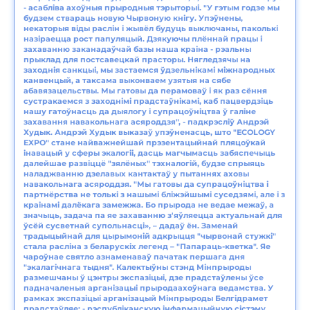
- асабліва ахоўныя прыродныя тэрыторыі. "У гэтым годзе мы
будзем ствараць новую Чырвоную кнігу. Упэўнены,
некаторыя віды раслін і жывёл будуць выключаны, паколькі
назіраецца рост папуляцый. Дзякуючы плённай працы і
захаванню заканадаўчай базы наша краіна - рэальны
прыклад для постсавецкай прасторы. Нягледзячы на
заходнія санкцыі, мы застаемся ўдзельнікамі міжнародных
канвенцый, а таксама выконваем узятыя на сябе
абавязацельствы. Мы гатовы да перамоваў і як раз сёння
сустракаемся з заходнімі прадстаўнікамі, каб пацвердзіць
нашу гатоўнасць да дыялогу і супрацоўніцтва ў галіне
захавання навакольнага асяроддзя", - падкрэсліў Андрэй
Худык. Андрэй Худык выказаў упэўненасць, што "ECOLOGY
EXPO" стане найважнейшай прэзентацыйнай пляцоўкай
інавацый у сферы экалогіі, дасць магчымасць забяспечыць
далейшае развіццё "зялёных" тэхналогій, будзе спрыяць
наладжванню дзелавых кантактаў у пытаннях аховы
навакольнага асяроддзя. "Мы гатовы да супрацоўніцтва і
партнёрства не толькі з нашымі бліжэйшымі суседзямі, але і з
краінамі далёкага замежжа. Бо прырода не ведае межаў, а
значыць, задача па яе захаванню з'яўляецца актуальнай для
ўсёй сусветнай супольнасці», – дадаў ён. Заменай
традыцыйнай для цырымоній адкрыцця "чырвонай стужкі"
стала расліна з беларускіх легенд – "Папараць-кветка". Яе
чароўнае святло азнаменаваў пачатак першага дня
"экалагічнага тыдня". Калектыўны стэнд Мінпрыроды
размешчаны ў цэнтры экспазіцыі, дзе прадстаўлены ўсе
падначаленыя арганізацыі прыродаахоўнага ведамства. У
рамках экспазіцыі арганізацый Мінпрыроды Белгідрамет
прадстаўляе: - рэспубліканскую інфармацыйную сістэму