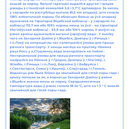
вышэй за норму. Вельмі гарачымі выдаліся другая і трэцяя
дэкады з станоўчай анамаліяй 3,6 і 3,7°С адпаведна. За месяц
у сярэднім па рэспубліцы выпала 81,5 мм ападкаў, што склала
128% кліматычнай нормы. Па абласцях больш за ўсё ападкаў
адзначана на тэрыторыі Віцебскай вобласці – у сярэднім па
вобласці 113,7 мм або 159% нормы, менш за ўсё – на тэрыторыі
Магілёўскай вобласці – 63,9 мм або 104% нормы. У жніўні на
рэках краіны адзначаліся ваганні ўзроўняў вады . У выніку
чаго на Заходняй Дзвіне ў г.Віцебск, Дняпры ў г.Рэчыца і
г.п.Лоеў на непрацяглы час паляпшаліся ўмовы для працы
рачнога транспарту. У канцы месяца на прытоку Нёмана
рацэ Рось у в.Студзянец вада знаходзілася на пойме .
Неспрыяльныя ўмовы для працы рачнога транспарту
назіраліся на Нёмане ў г.Гродна, Дняпры ў г.Магілёў, г.
Жлобін, г.Рэчыца і г.п.Лоеў, Бярэзіне ў г.Бабруйск і
г.Светлагорск, Сожы ў г.Крычаў, г.Слаўгарад і г.Гомель.
Воднасць рэк была блізка да звычайнай для гэтай пары года і
крыху меншая за яе, а воднасць Заходняй Дзвіны ў раёне
г.Віцебск значна менш за норму. Сярэднямесячная
тэмпература вады ў рэках склала 18-24°C, што на 1-3 ° C вышэй
звычайнай для гэтай пары года.