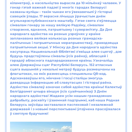
кіламетраў, а насельніцтва вырасла да 10 мільёнаў чалавек. У
гонар гэтай важнай падзеі ў многіх гарадах Беларусі
названы вуліцы – такім чынам яго ўвекавечылі ў гісторыі
савецкія ўлады. 17 верасня лічыцца ўрачыстым днём
агульнарэспубліканскага маштабу. Гэтае свята з'яўляецца
сімвалам гонару за нашу вялікую Радзіму, сімвалам
стварэння, яднання, патрыятызму і суверэнітэту. Да Дня
народнага адзінства на розных узроўнях у краіне
запланавана вялікая колькасць розных грамадска-
палітычных і патрыятычных мерапрыемстваў, праводзяцца
патрыятычныя акцыі. У Мінску да Дня народнага адзінства
насупраць Нацыянальнай бібліятэкі з'явіцца алея сцягоў , дзе
будуць прадстаўлены сімвалы ўсіх раёнаў, абласцей і
гарадоў абласнога падпарадкавання краіны. Узначаліць
алею Дзяржаўны сцяг Рэспублікі Беларусь. 152 атласных
сцяга вышынёй у некалькі метраў будуць размешчаны на
флагштоках, на якіх размесцяць спецыяльны QR-код.
Адсканаваўшы яго, мінчане і госці сталіцы змогуць
даведацца інфармацыю аб славутасцях і гісторыі раёна.
Адзінства сімвалаў азначае сабой адзінства краіны! Калектыў
Белгідрамет шчыра віншуе ўсіх суайчыннікаў З Днём
народнага адзінства! Жадаем усім нашым грамадзянам
дабрабыту, росквіту і ўзаемнай падтрымкі, каб наша Родная
Беларусь заўсёды заставалася паспяховай і незалежнай
дзяржавай і з новымі перспектывамі ўпэўнена прасоўвалася
ў светлую будучыню!