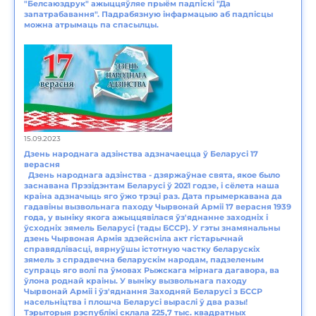
"Белсаюздрук" ажыццяўляе прыём падпіскі "Да
запатрабавання". Падрабязную інфармацыю аб падпісцы
можна атрымаць па спасылцы.
15.09.2023
Дзень народнага адзінства адзначаецца ў Беларусі 17
верасня
Дзень народнага адзінства - дзяржаўнае свята, якое было
заснавана Прэзідэнтам Беларусі ў 2021 годзе, і сёлета наша
краіна адзначыць яго ўжо трэці раз. Дата прымеркавана да
гадавіны вызвольнага паходу Чырвонай Арміі 17 верасня 1939
года, у выніку якога ажыццявілася ўз'яднанне заходніх і
ўсходніх зямель Беларусі (тады БССР). У гэты знамянальны
дзень Чырвоная Армія здзейсніла акт гістарычнай
справядлівасці, вярнуўшы істотную частку беларускіх
зямель з спрадвечна беларускім народам, падзеленым
супраць яго волі па ўмовах Рыжскага мірнага дагавора, ва
ўлона роднай краіны. У выніку вызвольнага паходу
Чырвонай Арміі і ўз'яднання Заходняй Беларусі з БССР
насельніцтва і плошча Беларусі выраслі ў два разы!
Тэрыторыя рэспублікі склала 225,7 тыс. квадратных