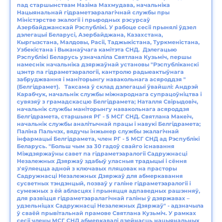
пад старшынствам Назіма Махмудава, начальніка
Нацыянальнай гідраметэаралагічнай службы пры
Міністэрстве экалогіі і прыродных рэсурсаў
Азербайджанскай Рэспублікі. У рабоце сесіі прынялі ўдзел
дэлегацыі Беларусі, Азербайджана, Казахстана,
Кыргызстана, Малдовы, Расіі, Таджыкістана, Туркменістана,
Узбекістана і Выканаўчага камітэта СНД. Дэлегацыю
Рэспублікі Беларусь узначаліла Святлана Кузьміч, першы
намеснік начальніка дзяржаўнай установы "Рэспубліканскі
цэнтр па гідраметэаралогіі, кантролю радыеактыўнага
забруджвання і маніторынгу навакольнага асяроддзя "
(Белгідрамет). Таксама ў склад дэлегацыі ўвайшлі: Андрэй
Карабчук, начальнік службы міжнароднага супрацоўніцтва і
сувязяў з грамадскасцю Белгідрамета; Наталля Свірыдовіч,
начальнік службы маніторынгу навакольнага асяроддзя
Белгідрамета, старшыня РГ - 5 МСГ СНД. Святлана Макеіч,
начальнік службы аналітычнай працы і навукі Белгідрамета;
Паліна Пальчэх, вядучы інжынер службы экалагічнай
інфармацыі Белгідрамета, член РГ - 5 МСГ СНД ад Рэспублікі
Беларусь. "Больш чым за 30 гадоў свайго існавання
Міждзяржаўны савет па гідраметэаралогіі Садружнасці
Незалежных Дзяржаў здабыў уласныя традыцыі і сёння
з'яўляецца адной з ключавых пляцовак на прасторы
Садружнасці Незалежных Дзяржаў для абмеркавання
сусветных тэндэнцый, позваў у галіне гідраметэаралогіі і
сумежных з ёй абласцях і прыняцця адпаведных рашэнняў,
для развіцця гідраметэаралагічнай галіны ў дзяржавах –
удзельніцах Садружнасці Незалежных Дзяржаў" - адзначыла
ў сваёй прывітальнай прамове Святлана Кузьміч. У рамках
сесіі члены МСГ СНД абмеркавалі дзейнасць нацыянальных