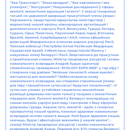
"Эка-Транспарт", "Экаасяроддзе", "Эка-харчаванне і эка-
ўпакоўка", "Экатурызм","Навуковыя даследаванні ў сферы
экалогіі, экалагічная адукацыя і асвета". У якасці ганаровых
гасцей на цырымоніі адкрыцця прысутнічалі члены ўрада і
Парламента, прадстаўнікі кіраўніцтва міністэрстваў і
ведамстваў нашай краіны, міжнародных арганізацый і
дыпламатычнага корпуса Расіі, Венесуэлы, Турцыі, Катара,
Судана, Сірыі, Пакістана, Паўночнай Карэі, Індыі, В'етнама,
Бразіліі, Арменіі, Азербайджана і ААЭ, члены афіцыйных
дэлегацый Федэральнага агенцтва водных рэсурсаў Расіі,
Томскай вобласці і Рэспублікі Алтай Расійскай Федэрацыі,
Саудаўскай Аравіі, Узбекістана, прадстаўнікі бізнесу і
навуковых колаў Беларусі і Расіі. Звяртаючыся да прысутных
з прывітальным словам, Міністр прыродных рэсурсаў і аховы
навакольнага асяроддзя Андрэй Худык адзначыў
сімвалічнасць правядзення "ECOLOGY EXPO-2023" у год міру і
стварэння пад дэвізам "Зялёныя тэхналогіі: новыя выклікі і
магчымасці для эканомікі":"Забяспечваючы ахову
навакольнага асяроддзя, мы ствараем спрыяльныя ўмовы
для міру і працвітання сучаснасці і будучых пакаленняў". «У
сучасных умовах устойлівае сацыяльна-эканамічнае
развіццё дзяржавы магчыма толькі ў тандэме з экалагічным
парадкам дня. Пытанні экалогіі ў Беларусі знаходзяцца на
самым высокім узроўні разгляду і кантролю з боку кіраўніка
дзяржавы і ўрада. Акрамя таго, экалогія - адзін з галоўных
прыярытэтаў нашай краіны, паколькі здаровае навакольнае
асяроддзе-аснова нашага жыцця. Калі будзе здаровая нацыя,
значыць, будзе і эфектыўная эканоміка ў нашай краіне", -
сказаў Міністр прыродных рэсурсаў і аховы навакольнага
асяроддзя Андрэй Худык. Паводле яго, 9,1% плошчы Беларусі