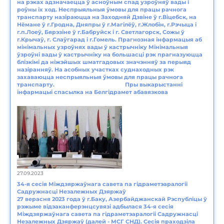
на рэках адзначаецца ў асноўным спад узроўняў вады і
роўны іх ход. Неспрыяльныя ўмовы для працы рачнога
транспарту назіраюцца на Заходняй Дзвіне ў г.Віцебск, на
Нёмане ў г.Гродна, Дняпры ў г.Магілёў, г.Жлобін, г.Рэчыца і
г.п.Лоеў, Бярэзіне ў г.Бабруйск і г. Светлагорск, Сожы ў
г.Крычаў, г. Слаўгарад і г.Гомель. Прагнозная інфармацыя аб
мінімальных узроўнях вады ў кастрычніку Мінімальныя
ўзроўні вады ў кастрычніку на большасці рэк прагназуюцца
блізкімі да ніжэйшых шматгадовых значэнняў за перыяд
назіранняў. На асобных участках суднаходных рэк
захаваюцца неспрыяльныя ўмовы для працы рачнога
транспарту. Пры выкарыстанні
інфармацыі спасылка на Белгідрамет абавязкова
27.09.2023
34-я сесія Міждзяржаўнага савета па гідраметэаралогіі
Садружнасці Незалежных Дзяржаў
27 верасня 2023 года ў г.Баку, Азербайджанскай Рэспубліцы ў
рэжыме відэаканферэнцсувязі адбылася 34-я сесія
Міждзяржаўнага савета па гідраметэаралогіі Садружнасці
Незалежных Дзяржаў (далей - МСГ СНД). Сесія праходзіла