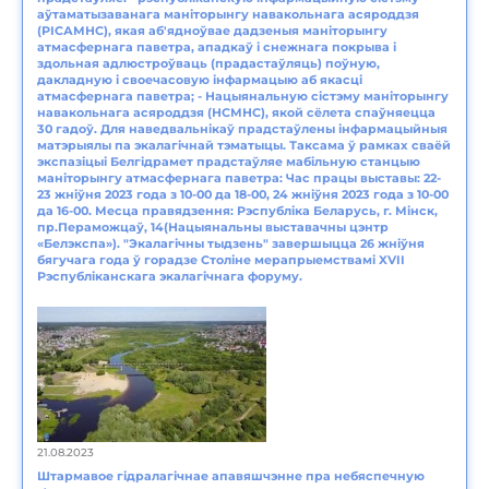
аўтаматызаванага маніторынгу навакольнага асяроддзя
(РІСАМНС), якая аб'ядноўвае дадзеныя маніторынгу
атмасфернага паветра, ападкаў і снежнага покрыва і
здольная адлюстроўваць (прадастаўляць) поўную,
дакладную і своечасовую інфармацыю аб якасці
атмасфернага паветра; - Нацыянальную сістэму маніторынгу
навакольнага асяроддзя (НСМНС), якой сёлета спаўняецца
30 гадоў. Для наведвальнікаў прадстаўлены інфармацыйныя
матэрыялы па экалагічнай тэматыцы. Таксама ў рамках сваёй
экспазіцыі Белгідрамет прадстаўляе мабільную станцыю
маніторынгу атмасфернага паветра: Час працы выставы: 22-
23 жніўня 2023 года з 10-00 да 18-00, 24 жніўня 2023 года з 10-00
да 16-00. Месца правядзення: Рэспубліка Беларусь, г. Мінск,
пр.Пераможцаў, 14(Нацыянальны выставачны цэнтр
«Белэкспа»). "Экалагічны тыдзень" завершыцца 26 жніўня
бягучага года ў горадзе Століне мерапрыемствамі XVII
Рэспубліканскага экалагічнага форуму.
21.08.2023
Штармавое гідралагічнае апавяшчэнне пра небяспечную