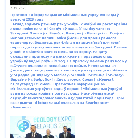
31.08.2023
Прагнозная інфармацыя аб мінімальных узроўнях вады ў
верасні 2023 года
Агляд воднага рэжыму рэк у жніўні У жніўні на рэках краіны
адзначаліся ваганні ўзроўняў вады. У выніку чаго на
Заходняй Дзвіне ў г. Віцебск, Дняпры ў г.Рэчыца і г.п.Лоеў на
непрацяглы час паляпшаліся ўмовы для працы рачнога
транспарту. Воднасць рэк блізкая да звычайнай для гэтай
пары года і крыху меншая за яе, а воднасць Заходняй Дзвіны
ў раёне г.Віцебск значна меншая за норму. На дату
складання прагнозу на рэках краіны пераважае спад
узроўняў вады і роўны іх ход. На прытоку Нёмана рацэ Рось у
в.Студзянец вада знаходзіцца на пойме. Неспрыяльныя
ўмовы для працы рачнога транспарту назіраюцца на Нёмане
ў г.Гродна, Дняпры ў г. Магілёў, г.Жлобін, г.Рэчыца і г.п.Лоеў,
Бярэзіне ў г.Бабруйск і г.Светлагорск, Сожы ў г.Крычаў,
г.Слаўгарад і г.Гомель. Прагнозная інфармацыя аб
мінімальных узроўнях вады ў верасні Мінімальныя ўзроўні
вады на рэках краіны прагназуюцца ў асноўным ніжэй
сярэдніх шматгадовых значэнняў для гэтай пары года. Пры
выкарыстанні інфармацыі спасылка на Белгідрамет
абавязкова