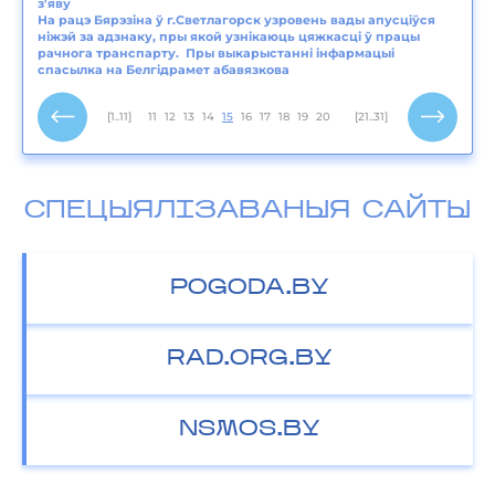
з'яву
На рацэ Бярэзіна ў г.Светлагорск узровень вады апусціўся
ніжэй за адзнаку, пры якой узнікаюць цяжкасці ў працы
рачнога транспарту. Пры выкарыстанні інфармацыі
спасылка на Белгідрамет абавязкова
[1..11]
11
12
13
14
15
16
17
18
19
20
[21..31]
СПЕЦЫЯЛІЗАВАНЫЯ САЙТЫ
POGODA.BY
RAD.ORG.BY
NSMOS.BY