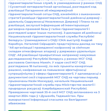
гідраметэаралагічных служб, іх узаемадзеянне ў рамках СНД
і Сусветнай метэаралагічнай арганізацыі, разгледзелі ход
рэалізацыі Пагаднення аб міждзяржаўнай
гідраметэаралагічнай сетцы СНД, азнаёміліся з выкананнем
стратэгіі развіцця гідраметэаралагічнай дзейнасці дзяржаў –
удзельніц Садружнасці Незалежных Дзяржаў і Плана па яе
рэалізацыі, заслухалі інфармацыю аб інвентарызацыі
дагаворна-прававой базы ў галіне гідраметэаралогіі і
разгледзелі шэраг іншых пытанняў. З дакладам аб дзейнасці
Нацыянальнай гідраметэаралагічнай службы Рэспублікі
Беларусь і ўзаемадзеянні з СНД і СМА выступіў Андрэй
Карабчук. Наталляй Свірыдовіч прадстаўлены даклад на тэму
"Аб арганізацыі і правядзенні назіранняў за хімічным
складам атмасферных ападкаў у дзяржавах-удзельніцах
СНД". Аб рэалізацыі прыярытэтных напрамкаў навуковых
даследаванняў Рэспублікі Беларусь у рамках МСГ СНД
распавяла Святлана Макеіч. У ходзе сесіі МСГ СНД
разгледжана 18 пытанняў, па якіх прыняты канкрэтныя
рашэнні, накіраваныя на павышэнне эфектыўнасці
супрацоўніцтва ў сферы гідраметэаралогіі. У адпаведнасці з
дакументамі сесіі старшынёй МСГ СНД на чарговы перыяд
прызначаны Назім Махмудаў, начальнік Нацыянальнай
гідраметэаралагічнай службы пры Міністэрстве экалогіі і
прыродных рэсурсаў Азербайджанскай Рэспублікі.
Правядзенне чарговай 35-й сесіі МСГ СНД запланавана на 3
квартал 2024 года ў г.Душанбэ, Таджыкістан. Пры
выкарыстанні інфармацыі спасылка на Белгідрамет
абавязкова