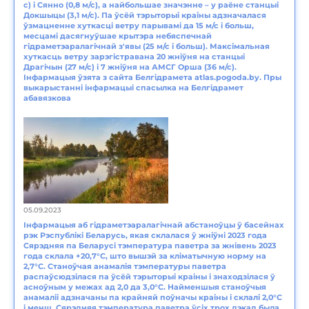
с) і Сянно (0,8 м/с), а найбольшае значэнне – у раёне станцыі
Докшыцы (3,1 м/с). Па ўсёй тэрыторыі краіны адзначалася
ўзмацненне хуткасці ветру парывамі да 15 м/с і больш,
месцамі дасягнуўшае крытэра небяспечнай
гідраметэаралагічнай з'явы (25 м/с і больш). Максімальная
хуткасць ветру зарэгістравана 20 жніўня на станцыі
Драгічын (27 м/с) і 7 жніўня на АМСГ Орша (36 м/с).
Інфармацыя ўзята з сайта Белгідрамета atlas.pogoda.by. Пры
выкарыстанні інфармацыі спасылка на Белгідрамет
абавязкова
05.09.2023
Інфармацыя аб гідраметэаралагічнай абстаноўцы ў басейнах
рэк Рэспублікі Беларусь, якая склалася ў жніўні 2023 года
Сярэдняя па Беларусі тэмпература паветра за жнівень 2023
года склала +20,7°С, што вышэй за кліматычную норму на
2,7°С. Станоўчая анамалія тэмпературы паветра
распаўсюдзілася па ўсёй тэрыторыі краіны і знаходзілася ў
асноўным у межах ад 2,0 да 3,0°С. Найменшыя станоўчыя
анамаліі адзначаны па крайняй поўначы краіны і склалі 2,0°С
і менш. Сярэдняя тэмпература паветра ўсіх трох дэкад была