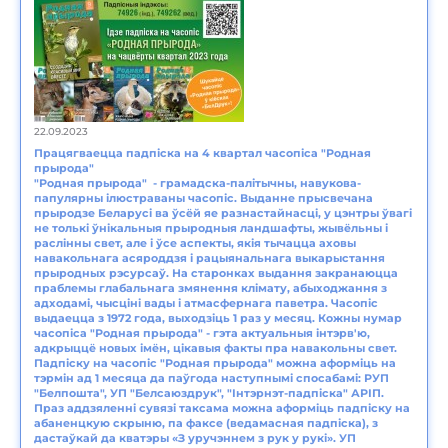
22.09.2023
Працягваецца падпіска на 4 квартал часопіса "Родная
прырода"
"Родная прырода" - грамадска-палітычны, навукова-
папулярны ілюстраваны часопіс. Выданне прысвечана
прыродзе Беларусі ва ўсёй яе разнастайнасці, у цэнтры ўвагі
не толькі ўнікальныя прыродныя ландшафты, жывёльны і
раслінны свет, але і ўсе аспекты, якія тычацца аховы
навакольнага асяроддзя і рацыянальнага выкарыстання
прыродных рэсурсаў. На старонках выдання закранаюцца
праблемы глабальнага змянення клімату, абыходжання з
адходамі, чысціні вады і атмасфернага паветра. Часопіс
выдаецца з 1972 года, выходзіць 1 раз у месяц. Кожны нумар
часопіса "Родная прырода" - гэта актуальныя інтэрв'ю,
адкрыццё новых імён, цікавыя факты пра навакольны свет.
Падпіску на часопіс "Родная прырода" можна аформіць на
тэрмін ад 1 месяца да паўгода наступнымі спосабамі: РУП
"Белпошта", УП "Белсаюздрук", "Інтэрнэт-падпіска" АРІП.
Праз аддзяленні сувязі таксама можна аформіць падпіску на
абаненцкую скрыню, па факсе (ведамасная падпіска), з
дастаўкай да кватэры «З уручэннем з рук у рукі». УП