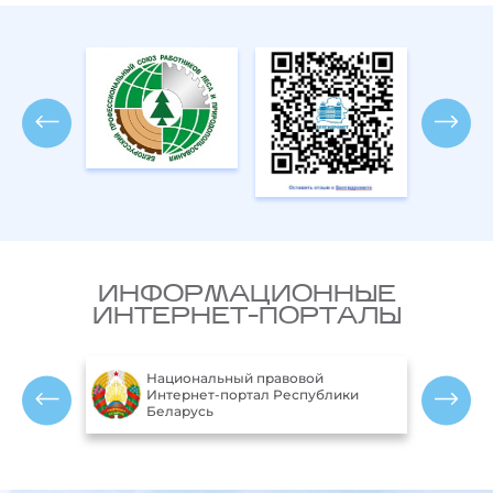
ИНФОРМАЦИОННЫЕ
ИНТЕРНЕТ-ПОРТАЛЫ
Министерство природных
ики
ресурсов и охраны окружающей
среды Республики Беларусь