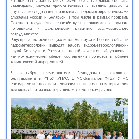
интегрировать работу обеих служб: созданы единые средства
наблюдений, методы прогнозирования и анализа данных. А
научные исследования, проводимые гидрометеорологическими
службами России и Беларуси, в том числе в рамках программ
Союзного государства, способствуют наращиванию научного
потенциала и дальнейшему развитию взаимовыгодного
сотрудничества.
Регулярные встречи специалистов Беларуси и России в области
гидрометеорологии выводят работу гидрометеорологических
служб Беларуси и России на новый качественный уровень в
научно-технической сфере, составлении прогнозов и обмене
климатической информацией.
5 сентября представители Белгидромета, филиалов
Белгидромета и ФГБУ УГМС, ЦГМС-филиалов ФГБУ УГМС
Росгидромета посетили мемориальный военно-исторический
комплекс «Партизанская криничка» в Гомельском районе.