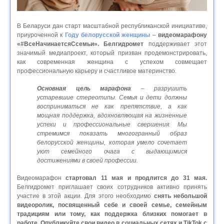
В Беларуси дан старт масштабной республиканской инициативе,
приуроченной к
Году белорусской женщины
–
видеомарафону
«#ВсеНачинаетсяСсемьи».
Белгидромет
поддерживает этот
значимый медиапроект, который призван продемонстрировать,
как современная женщина с успехом совмещает
профессиональную карьеру и счастливое материнство.
Основная цель марафона
– разрушить
устаревшие стереотипы. Семья и дети должны
восприниматься не как препятствие, а как
мощная поддержка, вдохновляющая на жизненные
успехи и профессиональные свершения. Мы
стремимся показать многогранный образ
белорусской женщины, которая умело сочетает
уют семейного очага с выдающимися
достижениями в своей профессии.
Видеомарафон
стартовал
11 мая и продлится до 31 мая.
Белгидромет приглашает своих сотрудников активно принять
участие в этой акции. Для этого необходимо
снять небольшой
видеоролик, посвященный себе и своей семье, семейным
традициям или тому, как поддержка близких помогает в
работе. Опубликуйте свои видео в социальных сетях и TikTok с