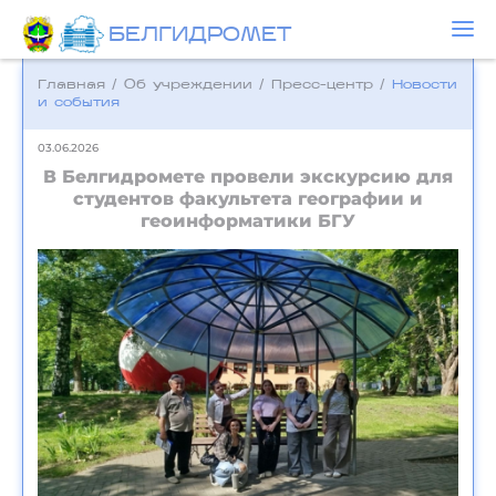
БЕЛГИДРОМЕТ
Главная
/
Об учреждении
/
Пресс-центр
/
Новости
и события
03.06.2026
В Белгидромете провели экскурсию для
студентов факультета географии и
геоинформатики БГУ