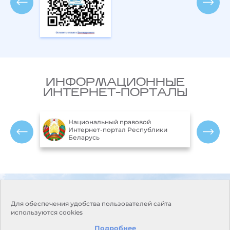
ИНФОРМАЦИОННЫЕ
ИНТЕРНЕТ-ПОРТАЛЫ
Национальный правовой
ларусь
Интернет-портал Республики
Беларусь
Контакты
Режим работы:
Понедельник-пятница:
Адрес:
220114, г. Минск, пр.
Для обеспечения удобства пользователей сайта
9.00-18.00
Независимости, 110
используются cookies
Выходные дни: суббота,
Приемная:
+375 17 373-22-31
воскресенье
Подробнее