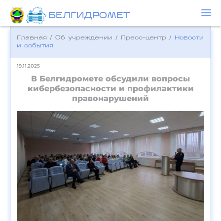
БЕЛГИДРОМЕТ
Главная
/
Об учреждении
/
Пресс-центр
/
Новости
и события
19.11.2025
В Белгидромете обсудили вопросы
кибербезопасности и профилактики
правонарушений