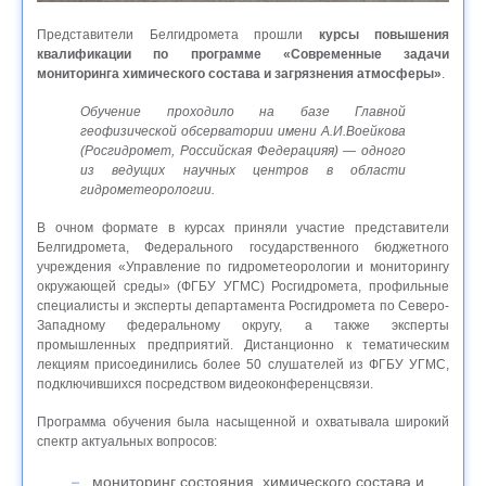
Представители Белгидромета прошли
курсы повышения
квалификации по программе «Современные задачи
мониторинга химического состава и загрязнения атмосферы»
.
Обучение проходило на базе Главной
геофизической обсерватории имени А.И.Воейкова
(Росгидромет, Российская Федерацияя) — одного
из ведущих научных центров в области
гидрометеорологии.
В очном формате в курсах приняли участие представители
Белгидромета, Федерального государственного бюджетного
учреждения «Управление по гидрометеорологии и мониторингу
окружающей среды» (ФГБУ УГМС) Росгидромета, профильные
специалисты и эксперты департамента Росгидромета по Северо-
Западному федеральному округу, а также эксперты
промышленных предприятий. Дистанционно к тематическим
лекциям присоединились более 50 слушателей из ФГБУ УГМС,
подключившихся посредством видеоконференцсвязи.
Программа обучения была насыщенной и охватывала широкий
спектр актуальных вопросов:
мониторинг состояния, химического состава и