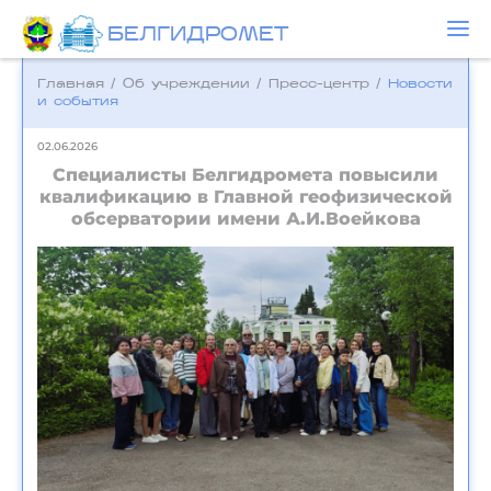
БЕЛГИДРОМЕТ
Главная
/
Об учреждении
/
Пресс-центр
/
Новости
и события
02.06.2026
Специалисты Белгидромета повысили
квалификацию в Главной геофизической
обсерватории имени А.И.Воейкова