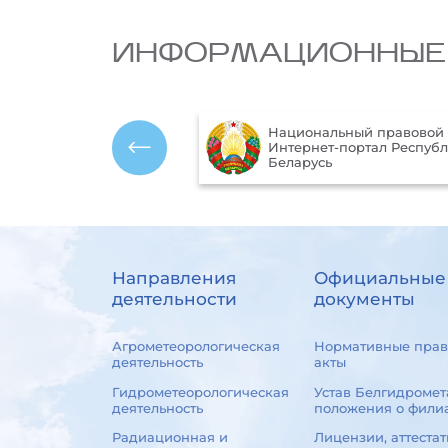
ИНФОРМАЦИОННЫЕ
Национальный правовой
ика Республики
Интернет-портал Респуб
ь
Беларусь
Направления
Официальные
деятельности
документы
Агрометеорологическая
Нормативные прав
деятельность
акты
Гидрометеорологическая
Устав Белгидромет
деятельность
положения о фили
Радиационная и
Лицензии, аттестат