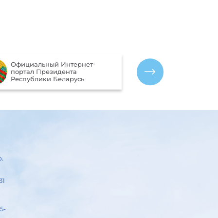
Портал рейти
Официальный Интернет-
качества оказ
портал Президента
организациям
Республики Беларусь
Беларусь
р.
31
5-