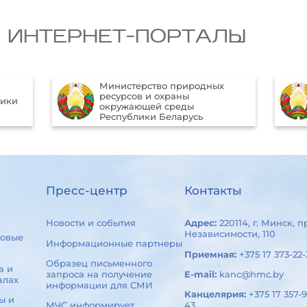
 ИНТЕРНЕТ-ПОРТАЛЫ
Министерство природных
ресурсов и охраны
лики
окружающей среды
Республики Беларусь
Пресс-центр
Контакты
Новости и события
Адрес:
220114, г. Минск, п
Независимости, 110
овые
Информационные партнеры
Приемная:
+375 17 373-22-
Образец письменного
а и
запроса на получение
E-mail:
kanc@hmc.by
алах
информации для СМИ
Канцелярия:
+375 17 357-9
ы и
МЧС информирует
43