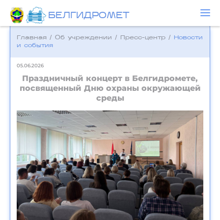
БЕЛГИДРОМЕТ
Главная
/
Об учреждении
/
Пресс-центр
/
Новости
и события
05.06.2026
Праздничный концерт в Белгидромете,
посвященный Дню охраны окружающей
среды