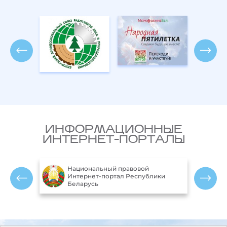
ИНФОРМАЦИОННЫЕ
ИНТЕРНЕТ-ПОРТАЛЫ
правовой
Министерство природных
ал Республики
ресурсов и охраны окружающей
среды Республики Беларусь