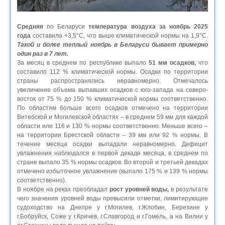
Средняя
по Беларуси
температура воздуха за ноябрь 2025
года
составила +3,5°С, что выше климатической нормы на 1,9°С.
Такой и более теплый ноябрь в Беларуси бывает примерно
один раз в 7 лет.
За месяц в среднем по республике выпало
51 мм осадков,
что
составило 112 % климатической нормы. Осадки по территории
страны распространялись неравномерно. Отмечалось
увеличение объема выпавших осадков с юго-запада на северо-
восток от 75 % до 150 % климатической нормы соответственно.
По областям больше всего осадков отмечено на территории
Витебской и Могилевской областях – в среднем 59 мм для каждой
области или 116 и 130 % нормы соответственно. Меньше всего –
на территории Брестской области – 39 мм или 92 % нормы. В
течение месяца осадки выпадали неравномерно. Дефицит
увлажнения наблюдался в первой декаде месяца, в среднем по
стране выпало 35 % нормы осадков. Во второй и третьей декадах
отмечено избыточное увлажнение (выпало 175 % и 139 % нормы
соответственно).
В ноябре на реках преобладал
рост уровней воды,
в результате
чего значения уровней воды превысили отметки, лимитирующие
судоходство на Днепре у г.Могилев, г.Жлобин, Березине у
г.Бобруйск, Соже у г.Кричев, г.Славгород и г.Гомель, а на Вилии у