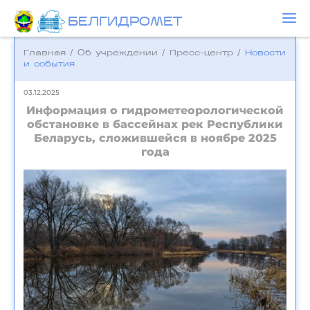
БЕЛГИДРОМЕТ
Главная
/
Об учреждении
/
Пресс-центр
/
Новости
и события
03.12.2025
Информация о гидрометеорологической
обстановке в бассейнах рек Республики
Беларусь, сложившейся в ноябре 2025
года