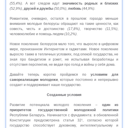
(55,4%).
А вот следом идут
значимость родных и близких
(52,9%)
,
друзей и дружбы
(50,0%)
,
любовь
(44,9%)
.
Романтизм, очевидно, остался в прошлом: гораздо меньше
внимания молодые белорусы обращают на такие ценности, как
совесть, честь и достоинство
(17,8%)
, творчество
(11,5%)
,
человеколюбие и помощь людям
(10,2%)
.
Новое поколение белорусов мало того, что выросло в цифровом
мире, пронизанном Интернетом и гаджетами. Новое поколение
выросло также в тепличных условиях, под опекой государства, не
зная про бандитизм и рэкет, не испытывая безработицы и
отсутствия перспектив, не ведая про голод и войны у себя дома.
Давайте теперь коротко пройдемся по
условиям для
самореализации молодежи
, которые постоянно и непрерывно
создает и поддерживает наше государство.
Созданные условия
Развитие потенциала молодого поколения –
один из
приоритетов государственной молодежной политики
Республики Беларусь. Начинается с фундамента: в обновленной
Конституции предусмотрена статья 32¹, согласно которой
государство способствует духовному, интеллектуальному и