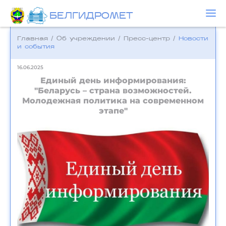
БЕЛГИДРОМЕТ
Главная
/
Об учреждении
/
Пресс-центр
/
Новости
и события
16.06.2025
Единый день информирования:
"Беларусь – страна возможностей.
Молодежная политика на современном
этапе"