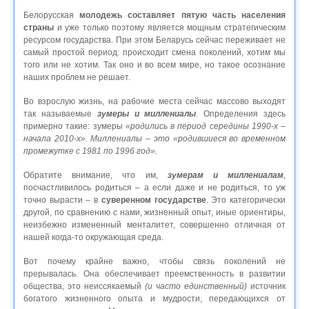
Белорусская
молодежь составляет пятую часть населения
страны
и уже только поэтому является мощным стратегическим
ресурсом государства. При этом Беларусь сейчас переживает не
самый простой период: происходит смена поколений, хотим мы
того или не хотим. Так оно и во всем мире, но такое осознание
наших проблем не решает.
Во взрослую жизнь, на рабочие места сейчас массово выходят
так называемые
зумеры и миллениалы
. Определения здесь
примерно такие: зумеры
«родились в период середины 1990-х –
начала 2010-х». Миллениалы – это «родившиеся во временном
промежутке с 1981 по 1996 год».
Обратите внимание, что им,
зумерам и миллениалам
,
посчастливилось родиться – а если даже и не родиться, то уж
точно вырасти – в
суверенном государстве
. Это категорически
другой, по сравнению с нами, жизненный опыт, иные ориентиры,
неизбежно измененный менталитет, совершенно отличная от
нашей когда-то окружающая среда.
Вот почему крайне важно, чтобы связь поколений не
прерывалась. Она обеспечивает преемственность в развитии
общества, это неиссякаемый
(и часто единственный)
источник
богатого жизненного опыта и мудрости, передающихся от