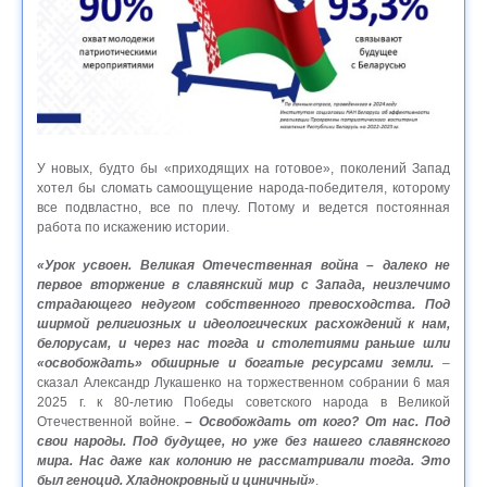
У новых, будто бы «приходящих на готовое», поколений Запад
хотел бы сломать самоощущение народа-победителя, которому
все подвластно, все по плечу. Потому и ведется постоянная
работа по искажению истории.
«Урок усвоен. Великая Отечественная война – далеко не
первое вторжение в славянский мир с Запада, неизлечимо
страдающего недугом собственного превосходства. Под
ширмой религиозных и идеологических расхождений к нам,
белорусам, и через нас тогда и столетиями раньше шли
«освобождать» обширные и богатые ресурсами земли.
–
сказал Александр Лукашенко на торжественном собрании 6 мая
2025 г. к 80‑летию Победы советского народа в Великой
Отечественной войне.
– Освобождать от кого? От нас. Под
свои народы. Под будущее, но уже без нашего славянского
мира. Нас даже как колонию не рассматривали тогда. Это
был геноцид. Хладнокровный и циничный»
.