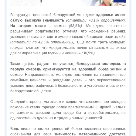
В структуре ценностей белорусской молодежи
здоровье имеет
самую высокую значимость
(отметили 70,1% опрошенных)
.
На втором месте – семья
(58,6%)
. Молодежь позитивно
расценивает родительство, отмечая, что «рождение ребенка
укрепляет семью» и «дети эмоционально обогащают родителей»
(отметили по 42,5% опрошенных).
Еще почти треть молодых
граждан считает, что «родительство является важным аспектом
для самореализации мужчин и женщин»
(30,5%).
Такие цифры радуют: получается,
белорусская молодежь в
первую очередь ориентируется на здоровый образ жизни и
семью
. Направленность молодого поколения на традиционные
семейные ценности и рождение детей – это первостепенное
условие демографической безопасности и устойчивого развития
белорусского общества.
С одной стороны, мы знаем и видим, что современное молодое
поколение стало гораздо более прагматичным. С другой, нельзя
не заметить высокой доли вроде бы и потребительских, но
одновременно духовных и традиционных ценностей.
Ведь ниже по шкале ценностей более половины опрошенных
обозначили для себя
значимость материального достатка