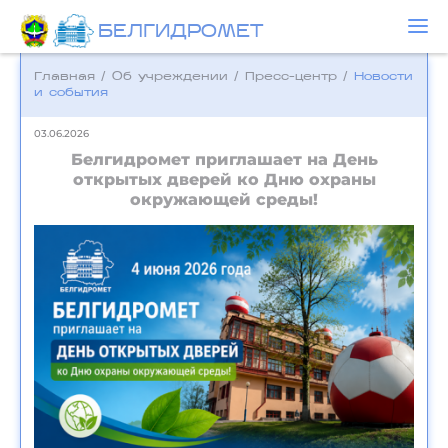
БЕЛГИДРОМЕТ
Главная
/
Об учреждении
/
Пресс-центр
/
Новости
и события
03.06.2026
Белгидромет приглашает на День
открытых дверей ко Дню охраны
окружающей среды!