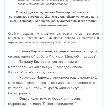
воздействия природных факторов.
От всей души поздравляем Министерство и всех его
сотрудников с юбилеем! Желаем дальнейших успехов в деле
охраны природы Беларуси, новых достижений и реализации
намеченных планов!
Особую гордость испытываем за наших коллег, которым
объявлена Благодарность Министра природных ресурсов и
охраны окружающей среды Республики Беларусь:
Юлию Пархимович
, ведущего инженера отдела
организационной работы Филиала "Минскоблгидромет";
Татьяну Колосовскую
, начальника
метеорологической станции 3 разряда Лепель
Филиала"Витебскоблгидромет";
Корякову Надежду
, инженера-радиометриста 1
категории отдела оперативных данных радиационного
контроля и мониторинга чрезвычайных ситуаций
Белгидромета;
Ольгу Калугину
, руководителя группы
гидрологии Филиала "Гомельоблгидромет";