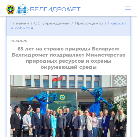
БЕЛГИДРОМЕТ
Главная
/
Об учреждении
/
Пресс-центр
/
Новости
и события
29.08.2025
65 лет на страже природы Беларуси:
Белгидромет поздравляет Министерство
природных ресурсов и охраны
окружающей среды