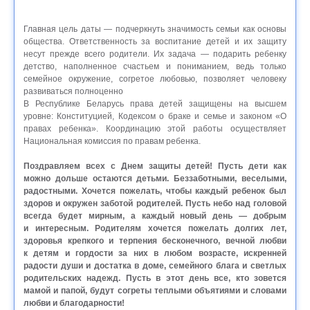
Главная цель даты — подчеркнуть значимость семьи как основы
общества. Ответственность за воспитание детей и их защиту
несут прежде всего родители. Их задача — подарить ребенку
детство, наполненное счастьем и пониманием, ведь только
семейное окружение, согретое любовью, позволяет человеку
развиваться полноценно
В Республике Беларусь права детей защищены на высшем
уровне: Конституцией, Кодексом о браке и семье и законом «О
правах ребенка». Координацию этой работы осуществляет
Национальная комиссия по правам ребенка.
Поздравляем всех с Днем защиты детей! Пусть дети как
можно дольше остаются детьми. Беззаботными, веселыми,
радостными. Хочется пожелать, чтобы каждый ребенок был
здоров и окружен заботой родителей. Пусть небо над головой
всегда будет мирным, а каждый новый день — добрым
и интересным. Родителям хочется пожелать долгих лет,
здоровья крепкого и терпения бесконечного, вечной любви
к детям и гордости за них в любом возрасте, искренней
радости души и достатка в доме, семейного блага и светлых
родительских надежд. Пусть в этот день все, кто зовется
мамой и папой, будут согреты теплыми объятиями и словами
любви и благодарности!