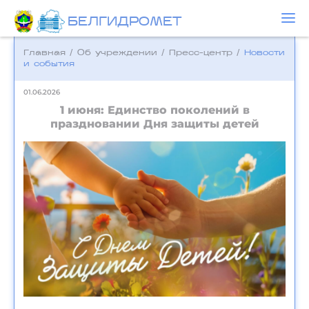
БЕЛГИДРОМЕТ
Главная
/
Об учреждении
/
Пресс-центр
/
Новости
и события
01.06.2026
1 июня: Единство поколений в
праздновании Дня защиты детей