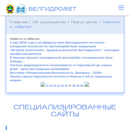
БЕЛГИДРОМЕТ
Главная
/
Об учреждении
/
Пресс-центр
/
Новости
и события
Новости и события
5 мая 2026 года в конференц-зале Белгидромета состоится
заседание комиссии по противодействию коррупции
«Встреча поколений»: трудовые династии Белгидромета – наследие
профессионализма
В Минске прошел молодежный велопробег, посвященный Дню
Победы
Система радиационного мониторинга: от Чернобыля до наших
дней – урок для будущих инженеров
Выставка «Национальная безопасность. Беларусь – 2026»
Память героев Чернобыля почтили в Минске в 40-ю годовщину
аварии
11
12
13
14
15
16
17
18
19
20
СПЕЦИАЛИЗИРОВАННЫЕ
САЙТЫ