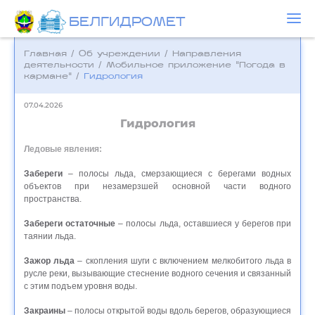
БЕЛГИДРОМЕТ
Главная
/
Об учреждении
/
Направления
деятельности
/
Мобильное приложение "Погода в
кармане"
/
Гидрология
07.04.2026
Гидрология
Ледовые явления:
Забереги
– полосы льда, смерзающиеся с берегами водных
объектов при незамерзшей основной части водного
пространства.
Забереги остаточные
– полосы льда, оставшиеся у берегов при
таянии льда.
Зажор льда
– скопления шуги с включением мелкобитого льда в
русле реки, вызывающие стеснение водного сечения и связанный
с этим подъем уровня воды.
Закраины
– полосы открытой воды вдоль берегов, образующиеся