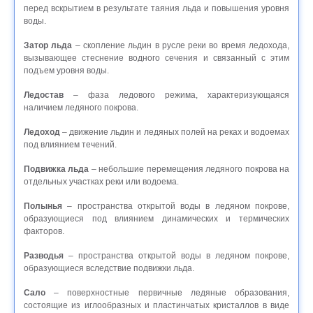
перед вскрытием в результате таяния льда и повышения уровня
воды.
Затор льда
– скопление льдин в русле реки во время ледохода,
вызывающее стеснение водного сечения и связанный с этим
подъем уровня воды.
Ледостав
– фаза ледового режима, характеризующаяся
наличием ледяного покрова.
Ледоход
– движение льдин и ледяных полей на реках и водоемах
под влиянием течений.
Подвижка льда
– небольшие перемещения ледяного покрова на
отдельных участках реки или водоема.
Полынья
– пространства открытой воды в ледяном покрове,
образующиеся под влиянием динамических и термических
факторов.
Разводья
– пространства открытой воды в ледяном покрове,
образующиеся вследствие подвижки льда.
Сало
– поверхностные первичные ледяные образования,
состоящие из иглообразных и пластинчатых кристаллов в виде