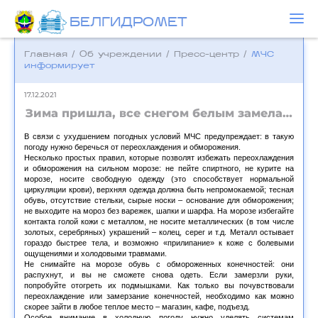
БЕЛГИДРОМЕТ
Главная
/
Об учреждении
/
Пресс-центр
/
МЧС
информирует
17.12.2021
Зима пришла, все снегом белым замела…
В связи с ухудшением погодных условий МЧС предупреждает: в такую
погоду нужно беречься от переохлаждения и обморожения.
Несколько простых правил, которые позволят избежать переохлаждения
и обморожения на сильном морозе: не пейте спиртного, не курите на
морозе, носите свободную одежду (это способствует нормальной
циркуляции крови), верхняя одежда должна быть непромокаемой; тесная
обувь, отсутствие стельки, сырые носки – основание для обморожения;
не выходите на мороз без варежек, шапки и шарфа. На морозе избегайте
контакта голой кожи с металлом, не носите металлических (в том числе
золотых, серебряных) украшений – колец, серег и т.д. Металл остывает
гораздо быстрее тела, и возможно «прилипание» к коже с болевыми
ощущениями и холодовыми травмами.
Не снимайте на морозе обувь с обмороженных конечностей: они
распухнут, и вы не сможете снова одеть. Если замерзли руки,
попробуйте отогреть их подмышками. Как только вы почувствовали
переохлаждение или замерзание конечностей, необходимо как можно
скорее зайти в любое теплое место – магазин, кафе, подъезд.
Особое внимание в холодную погоду нужно уделять системам