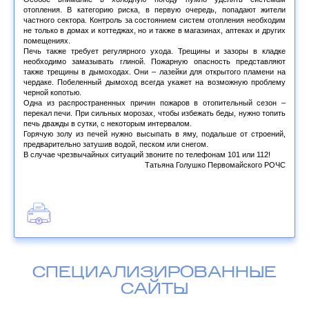
отопления. В категорию риска, в первую очередь, попадают жители
частного сектора. Контроль за состоянием систем отопления необходим
не только в домах и коттеджах, но и также в магазинах, аптеках и других
помещениях.
Печь также требует регулярного ухода. Трещины и зазоры в кладке
необходимо замазывать глиной. Пожарную опасность представляют
также трещины в дымоходах. Они – лазейки для открытого пламени на
чердаке. Побеленный дымоход всегда укажет на возможную проблему
черной копотью.
Одна из распространенных причин пожаров в отопительный сезон –
перекал печи. При сильных морозах, чтобы избежать беды, нужно топить
печь дважды в сутки, с некоторым интервалом.
Горячую золу из печей нужно высыпать в яму, подальше от строений,
предварительно затушив водой, песком или снегом.
В случае чрезвычайных ситуаций звоните по телефонам 101 или 112!
Татьяна Голушко
Первомайского РОЧС
СПЕЦИАЛИЗИРОВАННЫЕ
САЙТЫ