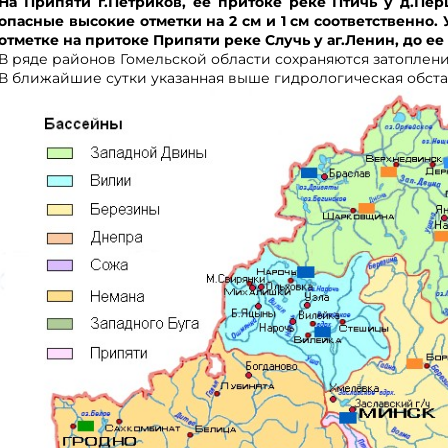
На Припяти г.Петриков, ее притоке реке Птичь у д.П
опасные высокие отметки на 2 см и 1 см соответственно
отметке на притоке Припяти реке Случь у аг.Ленин, до ее
В ряде районов Гомельской области сохраняются затоплен
В ближайшие сутки указанная выше гидрологическая обста