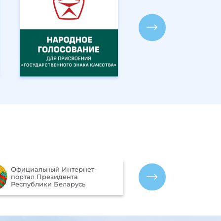
Портал рейтинговой оценки
Межг
качества оказания услуг
гидр
организациями Республики
СНГ)
Беларусь