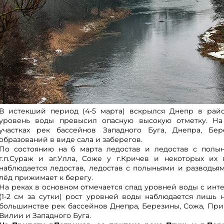
В истекший период (4-5 марта) вскрылся Днепр в райо
уровень воды превысил опасную высокую отметку. На 
участках рек бассейнов Западного Буга, Днепра, Б
образований в виде сала и заберегов.
По состоянию на 6 марта ледостав и ледостав с полын
г.п.Сураж и аг.Улла, Соже у г.Кричев и некоторых их
наблюдается ледостав, ледостав с полыньями и разводья
лёд прижимает к берегу.
На реках в основном отмечается спад уровней воды с инте
(1-2 см за сутки) рост уровней воды наблюдается лишь 
большинстве рек бассейнов Днепра, Березины, Сожа, При
Вилии и Западного Буга.