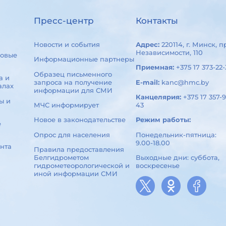
Пресс-центр
Контакты
Новости и события
Адрес:
220114, г. Минск, п
Независимости, 110
овые
Информационные партнеры
Приемная:
+375 17 373-22-
Образец письменного
а и
запроса на получение
E-mail:
kanc@hmc.by
алах
информации для СМИ
Канцелярия:
+375 17 357-9
ы и
МЧС информирует
43
Новое в законодательстве
Режим работы:
е
Опрос для населения
Понедельник-пятница:
9.00-18.00
нта
Правила предоставления
Белгидрометом
Выходные дни: суббота,
гидрометеорологической и
воскресенье
иной информации СМИ