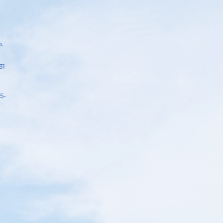
р.
31
5-