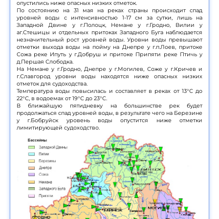
опустились ниже опасных низких отметок.
По состоянию на 31 мая на реках страны происходит спад
уровней воды с интенсивностью 1-17 см за сутки, лишь на
Западной Двине у г.Полоцк, Немане у г.Гродно, Вилии у
аг.Стешицы и отдельных притоках Западного Буга наблюдается
незначительный рост уровней воды. Уровни воды превышают
отметки выхода воды на пойму на Днепре у г.п.Лоев, притоке
Сожа реке Ипуть у г.Добруш и притоке Припяти реке Птичь у
д.Першая Слободка.
На Немане у г.Гродно, Днепре у г.Могилев, Соже у г.Кричев и
г.Славгород уровни воды находятся ниже опасных низких
отметок для судоходства.
Температура воды повысилась и составляет в реках от 13°С до
22°С, в водоемах от 19°С до 23°С.
В ближайшую пятидневку на большинстве рек будет
продолжаться спад уровней воды, в результате чего на Березине
у г.Бобруйск уровень воды опустится ниже отметки
лимитирующей судоходство.