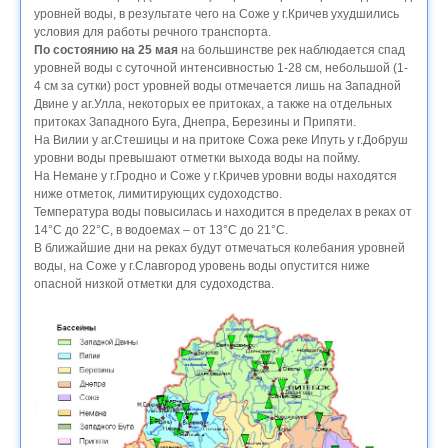
уровней воды, в результате чего на Соже у г.Кричев ухудшились
условия для работы речного транспорта.
По состоянию на 25 мая
на большинстве рек наблюдается спад
уровней воды с суточной интенсивностью 1-28 см, небольшой (1-
4 см за сутки) рост уровней воды отмечается лишь на Западной
Двине у аг.Улла, некоторых ее притоках, а также на отдельных
притоках Западного Буга, Днепра, Березины и Припяти.
На Вилии у аг.Стешицы и на притоке Сожа реке Ипуть у г.Добруш
уровни воды превышают отметки выхода воды на пойму.
На Немане у г.Гродно и Соже у г.Кричев уровни воды находятся
ниже отметок, лимитирующих судоходство.
Температура воды повысилась и находится в пределах в реках от
14°С до 22°С, в водоемах – от 13°С до 21°С.
В ближайшие дни на реках будут отмечаться колебания уровней
воды, на Соже у г.Славгород уровень воды опустится ниже
опасной низкой отметки для судоходства.