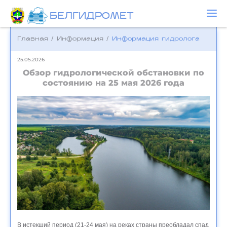
БЕЛГИДРОМЕТ
Главная
/
Информация
/
Информация гидролога
25.05.2026
Обзор гидрологической обстановки по
состоянию на 25 мая 2026 года
В истекший период (21-24 мая) на реках страны преобладал спад