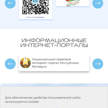
ИНФОРМАЦИОННЫЕ
ИНТЕРНЕТ-ПОРТАЛЫ
Национальный правовой
ларусь
Интернет-портал Республики
Беларусь
Контакты
Режим работы:
Понедельник-пятница:
Адрес:
220114, г. Минск, пр.
Для обеспечения удобства пользователей сайта
9.00-18.00
Независимости, 110
используются cookies
Выходные дни: суббота,
Приемная:
+375 17 373-22-31
воскресенье