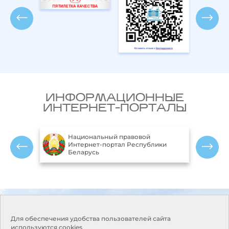
ИНФОРМАЦИОННЫЕ
ИНТЕРНЕТ-ПОРТАЛЫ
Национальный правовой
ларусь
Интернет-портал Республики
Беларусь
Контакты
Режим работы:
Понедельник-пятница:
Адрес:
220114, г. Минск, пр.
Для обеспечения удобства пользователей сайта
9.00-18.00
Независимости, 110
используются cookies