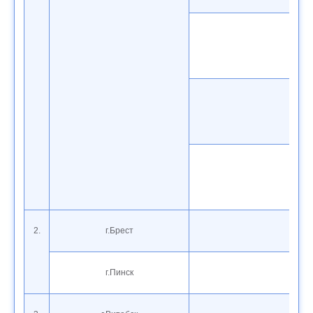
2.
г.Брест
г.Пинск