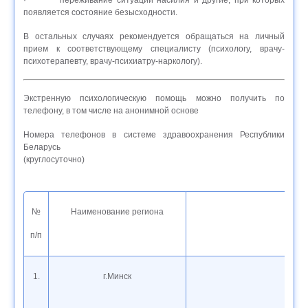
· переживание ситуации насилия и другие, при которых
появляется состояние безысходности.
В остальных случаях рекомендуется обращаться на личный
прием к соответствующему специалисту (психологу, врачу-
психотерапевту, врачу-психиатру-наркологу).
Экстренную психологическую помощь можно получить по
телефону, в том числе на анонимной основе
Номера телефонов в системе здравоохранения Республики
Беларусь
(круглосуточно)
№
Наименование региона
п/п
1.
г.Минск