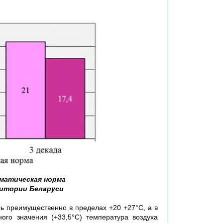
иматическая норма
ритории Беларуси
ь преимущественно в пределах +20 +27°С, а в
го значения (+33,5°С) температура воздуха