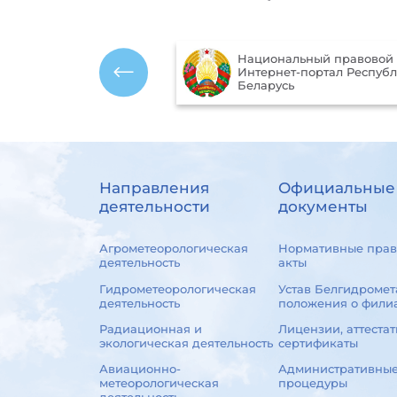
Национальный правовой
ика Республики
Интернет-портал Респуб
ь
Беларусь
Направления
Официальные
деятельности
документы
Агрометеорологическая
Нормативные прав
деятельность
акты
Гидрометеорологическая
Устав Белгидромет
деятельность
положения о фили
Радиационная и
Лицензии, аттестат
экологическая деятельность
сертификаты
Авиационно-
Административны
метеорологическая
процедуры