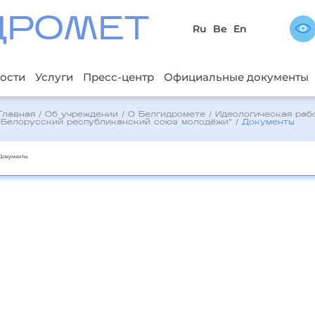
ДРОМЕТ
Ru
Be
En
ости
Услуги
Пресс-центр
Официальные документы
Главная
/
Об учреждении
/
О Белгидромете
/
Идеологическая раб
"Белорусский республиканский союз молодёжи"
/
Документы
Документы