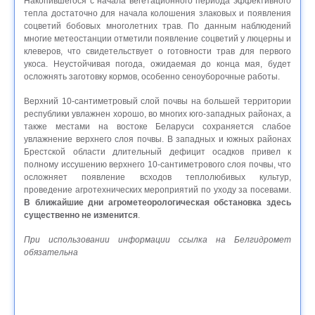
Накопившегося с начала вегетационного периода эффективного
тепла достаточно для начала колошения злаковых и появления
соцветий бобовых многолетних трав. По данным наблюдений
многие метеостанции отметили появление соцветий у люцерны и
клеверов, что свидетельствует о готовности трав для первого
укоса. Неустойчивая погода, ожидаемая до конца мая, будет
осложнять заготовку кормов, особенно сеноуборочные работы.
Верхний 10-сантиметровый слой почвы на большей территории
республики увлажнен хорошо, во многих юго-западных районах, а
также местами на востоке Беларуси сохраняется слабое
увлажнение верхнего слоя почвы. В западных и южных районах
Брестской области длительный дефицит осадков привел к
полному иссушению верхнего 10-сантиметрового слоя почвы, что
осложняет появление всходов теплолюбивых культур,
проведение агротехнических мероприятий по уходу за посевами.
В ближайшие дни агрометеорологическая обстановка здесь
существенно не изменится
.
При использовании информации ссылка на Белгидромет
обязательна