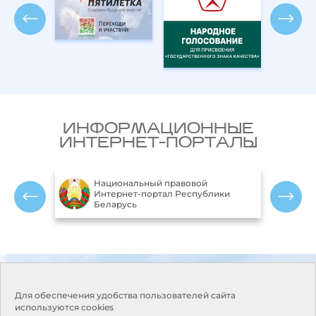
ИНФОРМАЦИОННЫЕ
ИНТЕРНЕТ-ПОРТАЛЫ
Национальный правовой
ларусь
Интернет-портал Республики
Беларусь
Контакты
Режим работы:
Понедельник-пятница:
Адрес:
220114, г. Минск, пр.
Для обеспечения удобства пользователей сайта
9.00-18.00
Независимости, 110
используются cookies
Выходные дни: суббота,