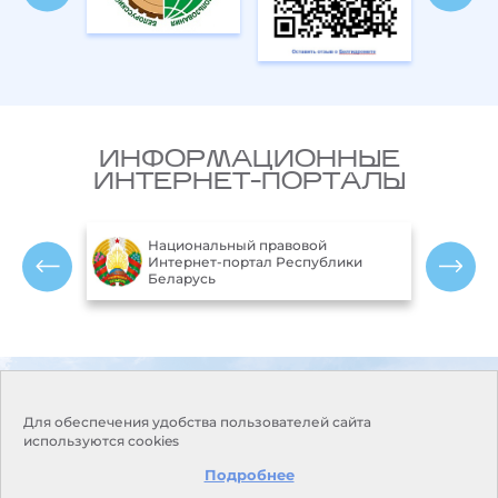
ИНФОРМАЦИОННЫЕ
ИНТЕРНЕТ-ПОРТАЛЫ
Национальный правовой
ларусь
Интернет-портал Республики
Беларусь
Контакты
Режим работы:
Понедельник-пятница:
Адрес:
220114, г. Минск, пр.
Для обеспечения удобства пользователей сайта
9.00-18.00
Независимости, 110
используются cookies
Выходные дни: суббота,
Приемная:
+375 17 373-22-31
воскресенье
Подробнее
E-mail:
kanc@hmc.by