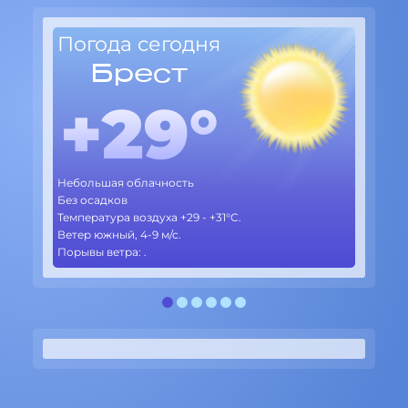
Погода сегодня
По
Брест
+29°
Небольшая облачность
Пере
Без осадков
Без 
5-10%
Температура воздуха +29 - +31°C.
Темпе
Ветер южный, 4-9 м/с.
Ветер
Порывы ветра: .
Порыв