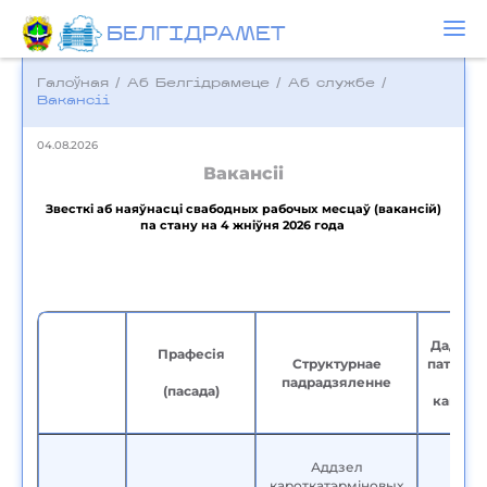
БЕЛГIДРAМЕТ
Галоўная
/
Аб Белгідрамеце
/
Аб службе
/
Вакансіі
04.08.2026
Вакансіі
Звесткі аб наяўнасці свабодных рабочых месцаў (вакансій)
па стану на 4 жніўня 2026 года
Дадатк
Прафес
і
я
Структурнае
патраба
п
адрадзяленне
да
(пасада)
кандыд
Аддзел
кароткатэрміновых