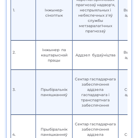
прагнозаў надвор'я,
1.
Інжынер-
неспрыяльных і
Вышэй
сіноптык
небяспечных з'яў
адука
службы
метэаралагічных
прагнозаў
Інжынер па
2.
Вышэй
каштарыснай
Аддзел будаўніцтва
адука
працы
Сектар гаспадарчага
забеспячэння
3.
Прыбіральнік
аддзела
Сярэд
памяшканняў
гаспадарчага і
адука
транспартнага
забеспячэння
Сектар гаспадарчага
Прыбіральнік
забеспячэння
4.
памяшканняў
аддзела
Сярэд