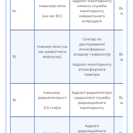
Аддзел маніторынгу
Інжынер-хімік
зямель службы
Вышэй
14.
маніторынгу
адука
(на час ВС)
навакольнага
асяроддзя
Сектар па
даследаванні
Інжнер-хімік (на
атмасферных
час дэкрэтнага
ападкаў і аэразоляў
Вышэй
15.
водпуску)
адука
Аддзел маніторынгу
атмасфернага
паветра
Інжынер-
Аддзел радыёметрыі
радыёметрыст
і радыяхіміі службы
Вышэй
16.
радыяцыйнага
адука
0,5 стаўкі
маніторынгу
Аддзел
радыяцыйнага