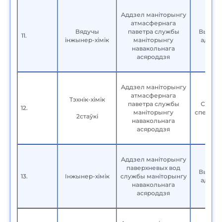
Аддзел маніторынгу
атмасфернага
Вядучы
паветра службы
Вышэй
11.
інжынер-хімік
маніторынгу
адука
навакольнага
асяроддзя
Аддзел маніторынгу
атмасфернага
Тэхнік-хімік
паветра службы
Сярэд
12.
маніторынгу
спецыял
2стаўкі
навакольнага
асяроддзя
Аддзел маніторынгу
паверхневых вод
Вышэй
13.
Інжынер-хімік
службы маніторынгу
адука
навакольнага
асяроддзя