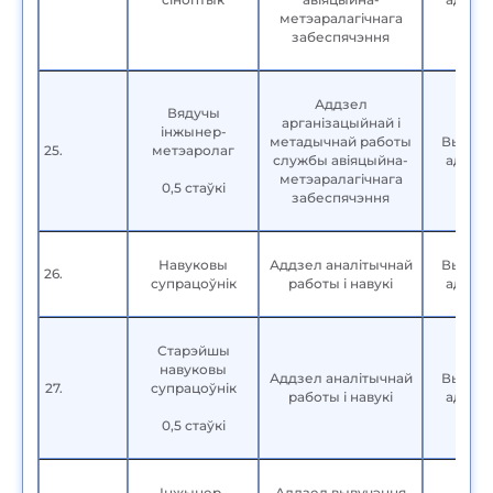
метэаралагічнага
забеспячэння
Аддзел
Вядучы
арганізацыйнай і
інжынер-
метадычнай работы
Вышэй
25.
метэаролаг
службы авіяцыйна-
адука
метэаралагічнага
0,5 стаўкі
забеспячэння
Навуковы
Аддзел аналітычнай
Вышэй
26.
супрацоўнік
работы і навукі
адука
Старэйшы
навуковы
Аддзел аналітычнай
Вышэй
27.
супрацоўнік
работы і навукі
адука
0,5 стаўкі
Інжынер-
Аддзел вывучэння