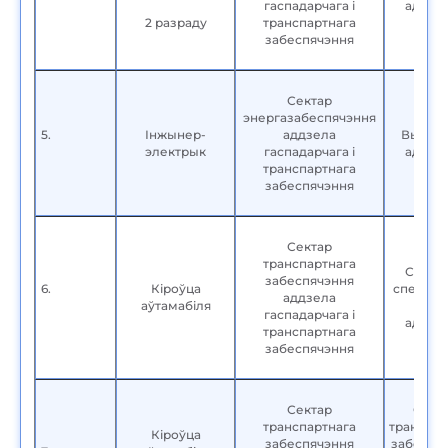
гаспадарчага і
адука
2 разраду
транспартнага
забеспячэння
Сектар
энергазабеспячэння
5.
Інжынер-
аддзела
Вышэй
электрык
гаспадарчага і
адука
транспартнага
забеспячэння
Сектар
транспартнага
Сярэд
забеспячэння
6.
Кіроўца
спецыял
аддзела
аўтамабіля
гаспадарчага і
адука
транспартнага
забеспячэння
Сектар
Сект
транспартнага
транспар
Кіроўца
забеспячэння
забеспя