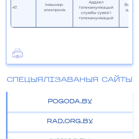
Аддзел
Інжынер-
Вышэй
47.
тэлекамунікацый
электронік
адука
службы сувязі і
тэлекамунікацый
СПЕЦЫЯЛІЗАВАНЫЯ САЙТЫ
POGODA.BY
RAD.ORG.BY