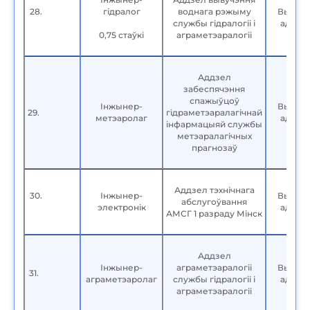
28.
гідралог
воднага рэжыму
Вышэй
службы гідралогіі і
адука
0,75 стаўкі
аграметэаралогіі
Аддзел
забеспячэння
спажыўцоў
Інжынер-
Вышэй
29.
гідраметэаралагічнай
метэаролаг
адука
інфармацыяй службы
метэаралагічных
прагнозаў
Аддзел тэхнічнага
30.
Інжынер-
Вышэй
абслугоўвання
электронік
адука
АМСГ 1 разраду Мінск
Аддзел
Інжынер-
аграметэаралогіі
Вышэй
31.
аграметэаролаг
службы гідралогіі і
адука
аграметэаралогіі