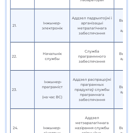
Аддзел падрыхтоўкі і
Вышэй
Інжынер-
арганізацыі
21.
электронік
метралагічнага
адука
забеспячэння
Служба
Начальнік
Вышэй
22.
праграммного
службы
адука
забеспячэння
Аддзел распрацоўкі
Інжынер-
праграмных
праграміст
Вышэй
23.
прадуктаў службы
адука
праграмнага
(на час ВС)
забеспячэння
Аддзел
метэаралагічнага
24.
Інжынер-
назірання службы
Вышэй
сіноптык
авіяцыйна-
адука