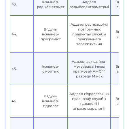
Інжынер-
Аддзел
Вышэй
43.
радыёметрыст
радыёспектраметрыі
адука
Аддзел распрацоўкі
Вядучы
праграмных
Вышэй
44.
інжынер-
прадуктаў службы
адука
праграміст
праграмнага
забеспячэння
Аддзел авіяцыйна-
Інжынер-
метэаралагічных
Вышэй
45.
сіноптык
прагнозаў АМСГ 1
адука
разраду Мінск
Аддзел гідралагічных
Вядучы
прагнозаў службы
Вышэй
46.
інжынер-
гідралогіі і
адука
гідролаг
аграметэаралогіі