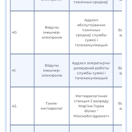
тэхнічных сродкаў
Аддзел
абслугоўвання
Вядучы
тэхнічных
Вышэй
40.
інжынер-
сродкаў службы
адука
электронік
сувязі і
тэлекамунікацый
Аддзел аператыўна-
Вядучы
дзяжурнай работы
Вышэй
41.
інжынер-
службы сувязі і
адука
электронік
тэлекамунікацый
Метэаралагічная
станцыя 2 разраду
Тэхнік-
Вышэй
42.
Мар'іна Горка
метэаролаг
адука
Філіял "
Мінскаблгідрамет»