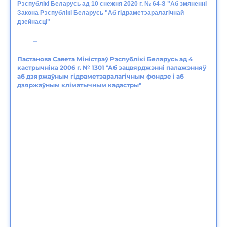
Рэспублікі Беларусь ад 10 снежня 2020 г. № 64-З "Аб змяненні
Закона Рэспублікі Беларусь "Аб гідраметэаралагічнай
дзейнасці"
Пастанова Савета Міністраў Рэспублікі Беларусь ад 4
кастрычніка 2006 г. № 1301 "Аб зацвярджэнні палажэнняў
аб дзяржаўным гідраметэаралагічным фондзе і аб
дзяржаўным кліматычным кадастры"