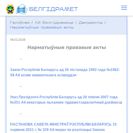
БЕЛГIДРAМЕТ
Галоўная
/
Аб Белгідрамеце
/
Дакументы
/
Нарматыўныя прававыя акты
18.02.2026
Нарматыўныя прававыя акты
Закон Рэспублікі Беларусь ад 26 лістапада 1992 года №1982-
XII Аб ахове навакольнага асяроддзя
Указ Прэзідэнта Рэспублікі Беларусь ад 26 ліпеня 2007 года
№351 Аб некаторых пытаннях гідраметэаралагічнай дзейнасці
ПАСТАНОВА САВЕТА МІНІСТРАЎ РЭСПУБЛІКІ БЕЛАРУСЬ 15
чэрвеня 2021 г. № 329 Аб мерах па рэалізацыі Закона