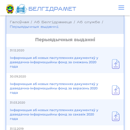
БЕЛГIДРAМЕТ
Галоўная
/
Аб Белгідрамеце
/
Аб службе
/
Перыядычныя выданні
Перыядычныя выданні
31.12.2020
Інфармацыя аб новых паступленнях дакументаў у
даведачна-інфармацыйны фонд за снежань 2020
года
30.09.2020
Інфармацыя аб новых паступленнях дакументаў у
даведачна-інфармацыйны фонд за верасень 2020
года
31.03.2020
Інфармацыя аб новых паступленнях дакументаў у
даведачна-інфармацыйны фонд за сакавік 2020
года
31.12.2019