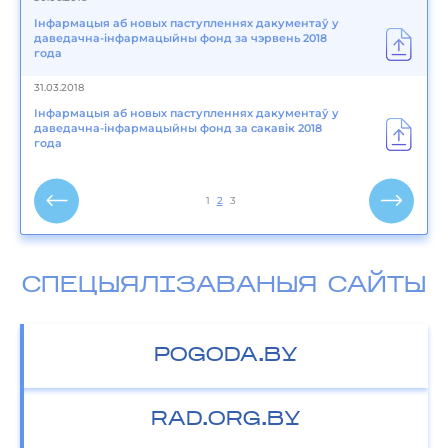
Інфармацыя аб новых паступленнях дакументаў у
даведачна-інфармацыйны фонд за чэрвень 2018
года
31.03.2018
Інфармацыя аб новых паступленнях дакументаў у
даведачна-інфармацыйны фонд за сакавік 2018
года
1
2
3
СПЕЦЫЯЛІЗАВАНЫЯ САЙТЫ
POGODA.BY
RAD.ORG.BY