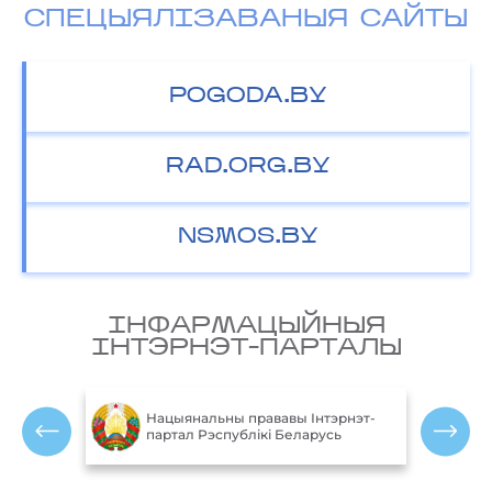
СПЕЦЫЯЛІЗАВАНЫЯ САЙТЫ
POGODA.BY
RAD.ORG.BY
NSMOS.BY
IНФАРМАЦЫЙНЫЯ
IНТЭРНЭТ-ПАРТАЛЫ
М
блікі
Нацыянальны прававы Інтэрнэт-
партал Рэспублікі Беларусь
Р