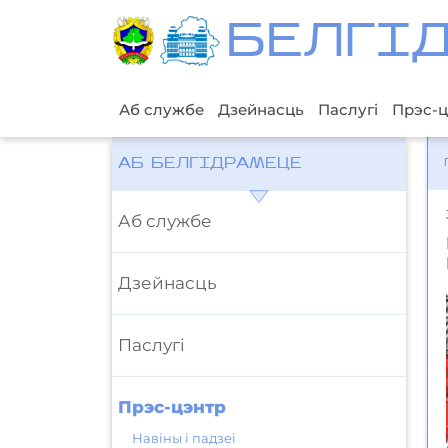
БЕЛГI
Аб службе
Дзейнасць
Паслугі
Прэс-ц
АБ БЕЛГІДРАМЕЦЕ
Аб службе
Дзейнасць
Паслугі
Прэс-цэнтр
Навіны і падзеі