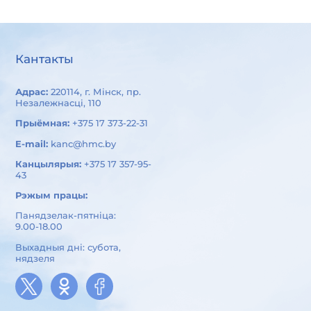
Кантакты
Адрас:
220114, г. Мінск, пр.
Незалежнасці, 110
Прыёмная:
+375 17 373-22-31
E-mail:
kanc@hmc.by
Канцылярыя:
+375 17 357-95-
43
Рэжым працы:
Панядзелак-пятніца:
9.00-18.00
Выхадныя дні: субота,
нядзеля