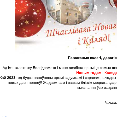
Паважаныя калегі, дарагі
Ад імя калектыву Белгідрамета і мяне асабіста прыміце самыя ш
Новым годам і Каляда
Хай
2023
год будзе напоўнены яркімі задумкамі і справамі, шчодры 
новых дасягненняў! Жадаем вам і вашым блізкім моцнага здароў
выканання ўсіх жаданн
Началь