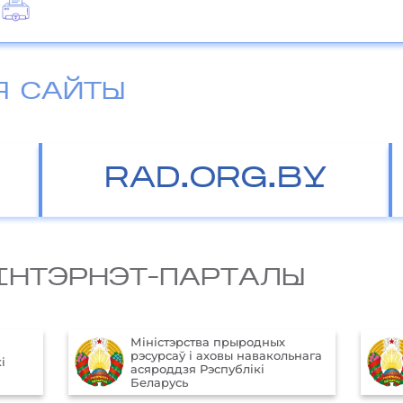
Я САЙТЫ
RAD.ORG.BY
IНТЭРНЭТ-ПАРТАЛЫ
Міністэрства прыродных
рэсурсаў і аховы навакольнага
і
асяроддзя Рэспублікі
Беларусь