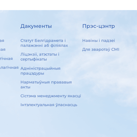
Дакументы
Прэс-цэнтр
ая
Статут Белгідрамета і
Навіны і падзеі
палажэнні аб філіялах
ная
Для зваротаў СМІ
Ліцэнзіі, атэстаты і
гічная
сертыфікаты
лагічная
Адміністрацыйныя
працэдуры
Нарматыўныя прававыя
акты
Сістэма менеджменту якасці
Інтэлектуальная ўласнасць