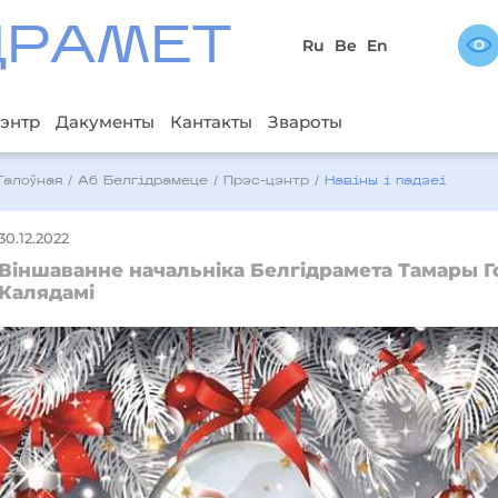
ДРAМЕТ
Ru
Be
En
энтр
Дакументы
Кантакты
Звароты
Галоўная
/
Аб Белгідрамеце
/
Прэс-цэнтр
/
Навіны і падзеі
30.12.2022
Віншаванне начальніка Белгідрамета Тамары Г
Калядамі