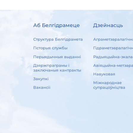
Аб Белгідрамеце
Дзейнасць
Структура Белгідрамета
Аграметэаралагічн
Гісторыя службы
Гідраметэаралагіч
Перыядычныя выданні
Радыяцыйна-экала
Дзяржпраграмы і
Авіяцыйна-метэара
заключаныя кантракты
Навуковая
Закупкі
Міжнароднае
Вакансіі
супрацоўніцтва