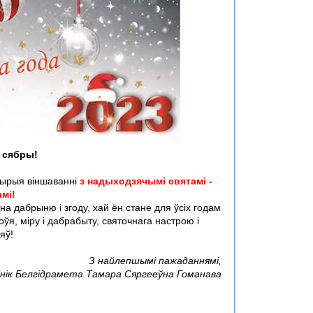
я сябры!
чырыя віншаванні
з надыходзячымі святамі -
мі!
на дабрыню і згоду, хай ён стане для ўсіх годам
я, міру і дабрабыту, святочнага настрою і
яў!
З найлепшымі пажаданнямі,
нік Белгідрамета Тамара Сяргееўна Гоманава