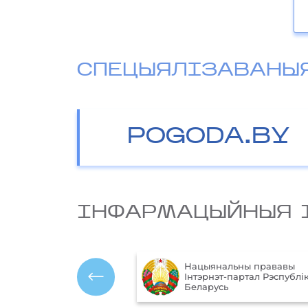
СПЕЦЫЯЛІЗАВАНЫ
POGODA.BY
IНФАРМАЦЫЙНЫЯ 
Нацыянальны прававы
ўныя
Інтэрнэт-партал Рэспублік
 Рэспублікі Беларусь
Беларусь