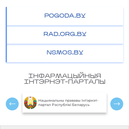
POGODA.BY
RAD.ORG.BY
NSMOS.BY
IНФАРМАЦЫЙНЫЯ
IНТЭРНЭТ-ПАРТАЛЫ
М
блікі
Нацыянальны прававы Інтэрнэт-
партал Рэспублікі Беларусь
Р