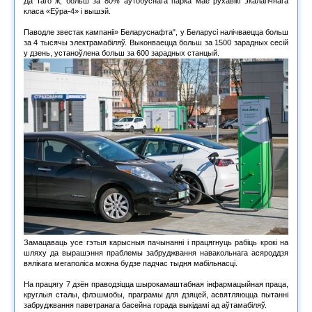
Да таго ж, больш за 80% аўтобуснага парка мае рухавікі экалагічнага
класа «Еўра-4» і вышэй.
Паводле звестак кампаніі» Беларуснафта", у Беларусі налічваецца больш
за 4 тысячы электрамабіляў. Выконваецца больш за 1500 зарадных сесій
у дзень, устаноўлена больш за 600 зарадных станцый.
Замацаваць усе гэтыя карысныя пачынанні і працягнуць рабіць крокі на
шляху да вырашэння праблемы забруджвання навакольнага асяроддзя
вялікага мегаполіса можна будзе падчас тыдня мабільнасці.
На працягу 7 дзён праводзіцца шырокамаштабная інфармацыйная праца,
круглыя сталы, флэшмобы, праграмы для дзяцей, асвятляюцца пытанні
забруджвання паветранага басейна горада выкідамі ад аўтамабіляў.