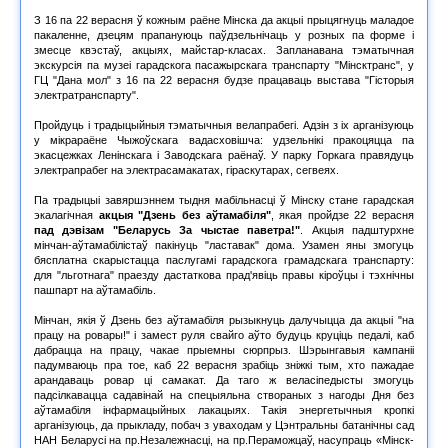
З 16 па 22 верасня ў кожным раёне Мінска да акцыі прыцягнуць маладое
пакаленне, дзецям прапануюць паўдзельнічаць у розных па форме і
змесце квэстаў, акцыях, майстар-класах. Запланавана тэматычная
экскурсія па музеі гарадскога пасажырскага транспарту "Мінсктранс", у
ГЦ "Дана мол" з 16 па 22 верасня будзе працаваць выстава "Гісторыя
электратранспарту".
Пройдуць і традыцыйныя тэматычныя велапрабегі. Адзін з іх арганізуюць
у мікрараёне Чыжоўскага вадасховішча: удзельнікі пракоцяцца па
экасцежках Ленінскага і Заводскага раёнаў. У парку Горкага правядуць
электрапрабег на электрасамакатах, гіраскутарах, сегвеях.
Па традыцыі завяршэннем тыдня мабільнасці ў Мінску стане гарадская
экалагічная
акцыя "Дзень без аўтамабіля"
, якая пройдзе 22 верасня
пад дэвізам "Беларусь За чыстае паветра!"
. Акцыя падштурхне
мінчан-аўтамабілістаў пакінуць "ластавак" дома. Узамен яны змогуць
бясплатна скарыстацца паслугамі гарадскога грамадскага транспарту:
для "льготнага" праезду дастаткова прад'явіць правы кіроўцы і тэхнічны
пашпарт на аўтамабіль.
Мінчан, якія ў Дзень без аўтамабіля рызыкнуць далучыцца да акцыі "на
працу на ровары!" і замест руля свайго аўто будуць круціць педалі, каб
дабрацца на працу, чакае прыемны сюрпрыз. Шэрынгавыя кампаніі
падумваюць пра тое, каб 22 верасня зрабіць зніжкі тым, хто пажадае
арандаваць ровар ці самакат. Да таго ж веласіпедысты змогуць
падсілкавацца садавінай на спецыяльна створаных з нагоды Дня без
аўтамабіля інфармацыйных лакацыях. Такія энергетычныя кропкі
арганізуюць, да прыкладу, побач з уваходам у Цэнтральны батанічны сад
НАН Беларусі на пр.Незалежнасці, на пр.Пераможцаў, насупраць «Мінск-