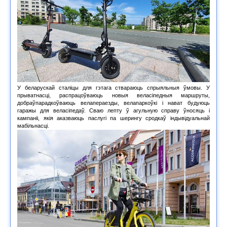
У беларускай сталіцы для гэтага ствараюць спрыяльныя ўмовы. У
прыватнасці, распрацоўваюць новыя веласіпедныя маршруты,
добраўпарадкоўваюць велапераезды, велапаркоўкі і нават будуюць
гаражы для веласіпедаў. Сваю лепту ў агульную справу ўносяць і
кампаніі, якія аказваюць паслугі па шерингу сродкаў індывідуальнай
мабільнасці.