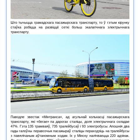
Што тычыцца грамадскага пасажырскага транспарту, то ў гэтым кірунку
стаўка робіцца на развіццё сеткі больш экалагічнага электрычнага
транспарту.
Паводле звестак «Мінтранса», ад агульнай колькасці пасажырскага
транспарту, які «бегае» па дарогах сталіцы, доля электрычнага складае
47%. Гэта 135 трамваяў, 735 тралейбусаў і 93 электробусы. Апошнія два
гады галоўны перавозчык пасажыраў сталіцы пераходзіць на тралейбусы
з павялічаным аўтаномным ходам. Іх у Мінску налічваецца 220 адзінак.