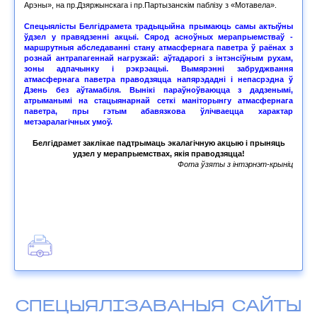
Арэны», на пр.Дзяржынскага і пр.Партызанскім паблізу з «Мотавела».
Спецыялісты Белгідрамета традыцыйна прымаюць самы актыўны
ўдзел у правядзенні акцыі. Сярод асноўных мерапрыемстваў -
маршрутныя абследаванні стану атмасфернага паветра ў раёнах з
рознай антрапагеннай нагрузкай: аўтадарогі з інтэнсіўным рухам,
зоны адпачынку і рэкрэацыі. Вымярэнні забруджвання
атмасфернага паветра праводзяцца напярэдадні і непасрэдна ў
Дзень без аўтамабіля. Вынікі параўноўваюцца з дадзенымі,
атрыманымі на стацыянарнай сеткі маніторынгу атмасфернага
паветра, пры гэтым абавязкова ўлічваецца характар
метэаралагічных умоў.
Белгідрамет заклікае падтрымаць экалагічную акцыю і прыняць
удзел у мерапрыемствах, якія праводзяцца!
Фота ўзяты з інтэрнэт-крыніц
СПЕЦЫЯЛІЗАВАНЫЯ САЙТЫ