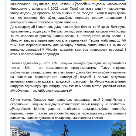
Міжнародная ініцыятыва пад назвай Еўрапейскі тыдзень мабільнасці
ўпершыню стартавала ў 2002 годзе. Галоўная мэта акцыі – прыцягнуць
увагу людзей да праблем перамяшчэння па горадзе і хаця б адзін дзень
на год правесці без аўто, аддаўшы перавагу пешым шпацырам і
альтэрнатыўным спосабам перамяшчэння.
Да міжнароднай ініцыятывы далучылася ўжо больш за 45 краін. Беларусь
удзельнічае ў акцыі ужо ў 8-ы раз, яе падтрымліваюць жыхары ўжо больш
за 80 населеных пунктаў нашай краіны і штогод гэтая лічба расце. У
Менску таксама пражывае нямала удзельнікаў Тыдня мабільнасці. Аб
тым, якія мерапрыемствы для жыхароў сталіцы запланаваны з 16 па 22
верасня, распавялі ў Мінскім гарадскім камітэце прыродных рэсурсаў і
аховы навакольнага асяроддзя.
Эколагі адзначаюць, што 85% шкодных выкідаў прыпадае на аўтамабілі і
толькі 15% – на прамысловыя прадпрыемствы. Таму тыдзень
мабільнасці і завяршальны яе этап акцыя Дзень без аўтамабіля нацэлены
на змяненне транспартнага паводзінаў людзей і больш разумнае
выкарыстання грамадскага гарадской прасторы. На Мінску-каласальная
нагрузка ад выкідаў транспарту, пры гэтым маецца метро, развітая сетка
аўтобусных і тралейбусных маршрутаў.
Сёння кожны беларус мае права сам вырашаць, якой ўнесці ўклад у
скарачэнне шкодных выкідаў у атмасферу: карыстацца ці не асабістым
аўтамабілем. Многія, дарэчы, выбіраюць альтэрнатыўныя спосабы
перамяшчэння. З вясны да восені беларусы перасаджваюцца на ровары і
самакаты, самыя адважныя пакараюць манаколеса і сегвеі.