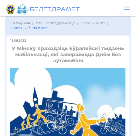
БЕЛГIДРAМЕТ
Галоўная
/
Аб Белгідрамеце
/
Прэс-цэнтр
/
Навіны і падзеі
19.09.2022
У Мінску праходзіць Еўрапейскі тыдзень
мабільнасці, які завершыцца Днём без
аўтамабіля