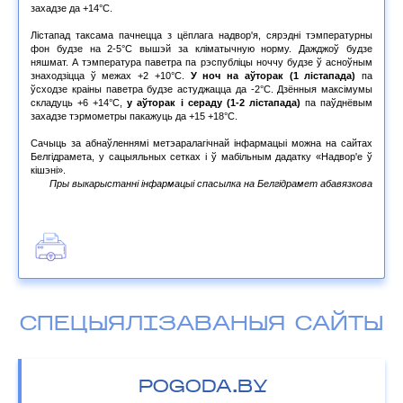
захадзе да +14°С.
Лістапад таксама пачнецца з цёплага надвор'я, сярэдні тэмпературны
фон будзе на 2-5°С вышэй за кліматычную норму. Дажджоў будзе
няшмат. А тэмпература паветра па рэспубліцы ноччу будзе ў асноўным
знаходзіцца ў межах +2 +10°С.
У ноч на аўторак (1 лістапада)
па
ўсходзе краіны паветра будзе астуджацца да -2°С. Дзённыя максімумы
складуць +6 +14°С,
у аўторак і сераду (1-2 лістапада)
па паўднёвым
захадзе тэрмометры пакажуць да +15 +18°С.
Сачыць за абнаўленнямі метэаралагічнай інфармацыі можна на сайтах
Белгідрамета, у сацыяльных сетках і ў мабільным дадатку «Надвор'е ў
кішэні».
Пры выкарыстанні інфармацыі спасылка на Белгідрамет абавязкова
СПЕЦЫЯЛІЗАВАНЫЯ САЙТЫ
POGODA.BY