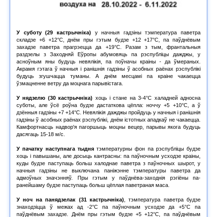
У суботу (29 кастрычніка)
у начныя гадзіны тэмпература паветра
складзе +6 +12°С, днём пры гэтым будзе +12 +17°С, па паўднёвым
захадзе паветра прагрэецца да +19°С. Разам з тым, франтальныя
раздзелы з Заходняй Еўропы абумовяць па рэспубліцы дажджы, у
асноўным яны будуць невялікія, па поўначы краіны - да ўмераных.
Акрамя гэтага ў начныя і ранішнія гадзіны ў асобных раёнах рэспублікі
будуць згушчацца туманы. А днём месцамі па краіне чакаецца
ўзмацненне ветру да моцнага парывістага.
У нядзелю (30 кастрычніка)
хоць і стане на 3-4°С халадней адносна
суботы, але ўсё роўна будзе дастаткова цёпла: ноччу +5 +10°С, а ў
дзённыя гадзіны +7 +14°С. Невялікія дажджы пройдуць у начныя і ранішнія
гадзіны ў асобных раёнах рэспублікі, днём істотных ападкаў не чакаецца.
Камфортнасць надвор'я пагоршыць моцны вецер, парывы якога будуць
дасягаць 15-18 м/с.
У пачатку наступнага тыдня
тэмпературны фон па рэспубліцы будзе
хоць і павышаны, але досыць кантрасны: па паўночным усходзе краіны,
куды будзе паступаць больш халоднае паветра з паўночных шырот, у
начныя гадзіны не выключана паніжэнне тэмпературы паветра да
адмоўных значэнняў. Пры гэтым у паўднёва-заходнія рэгіёны па-
ранейшаму будзе паступаць больш цёплая паветраная маса.
У ноч на панядзелак (31 кастрычніка)
, тэмпература паветра будзе
знаходзіцца ў межах ад -2°С па паўночным усходзе да +5°С па
паўднёвым захадзе. Днём пры гэтым будзе +5 +12°С, па паўднёвым