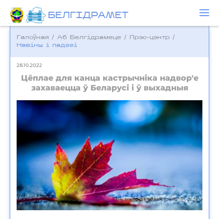
БЕЛГIДРAМЕТ
Галоўная
/
Аб Белгідрамеце
/
Прэс-цэнтр
/
Навіны і падзеі
28.10.2022
Цёплае для канца кастрычніка надвор'е
захаваецца ў Беларусі і ў выхадныя