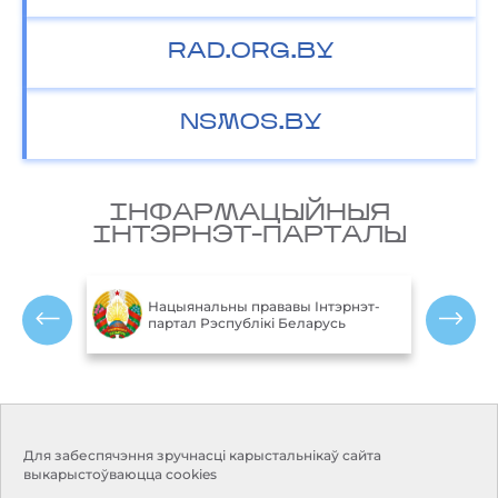
RAD.ORG.BY
NSMOS.BY
IНФАРМАЦЫЙНЫЯ
IНТЭРНЭТ-ПАРТАЛЫ
М
блікі
Нацыянальны прававы Інтэрнэт-
партал Рэспублікі Беларусь
Р
Кантакты
Рэжым працы:
Для забеспячэння зручнасці карыстальнікаў сайта
Панядзелак-пятніца:
Адрас:
220114, г. Мінск, пр.
выкарыстоўваюцца cookies
9.00-18.00
Незалежнасці, 110