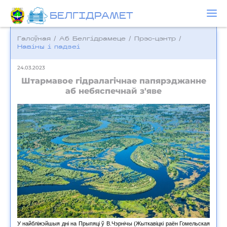
БЕЛГIДРAМЕТ
Галоўная
/
Аб Белгідрамеце
/
Прэс-цэнтр
/
Навіны і падзеі
24.03.2023
Штармавое гідралагічнае папярэджанне
аб небяспечнай з'яве
У найбліжэйшыя дні на Прыпяці ў В.Чэрнічы (Жыткавіцкі раён Гомельская