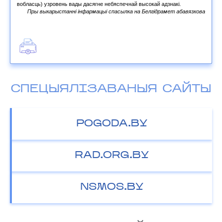
вобласць) узровень вады дасягне небяспечнай высокай адзнакі.
Пры выкарыстанні інфармацыі спасылка на Белгідрамет абавязкова
СПЕЦЫЯЛІЗАВАНЫЯ САЙТЫ
POGODA.BY
RAD.ORG.BY
NSMOS.BY