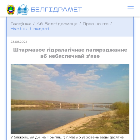
БЕЛГIДРAМЕТ
Галоўная
/
Аб Белгідрамеце
/
Прэс-цэнтр
/
Навіны і падзеі
23.08.2021
Штармавое гідралагічнае папярэджанне
аб небяспечнай з'яве
У бліжэйшыя дні на Прыпяці ў г.Мазыр узровень вады дасягне