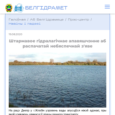
БЕЛГIДРAМЕТ
Галоўная
/
Аб Белгідрамеце
/
Прэс-цэнтр
/
Навіны і падзеі
19.08.2020
Штармавое гідралагічнае апавяшчэнне аб
распачатай небяспечнай з'яве
На рацэ Днепр у г.Жлобін узровень вады апусціўся ніжэй адзнакі, пры
якой узнікаюць цяжкасці ў працы рачнога транспарту.