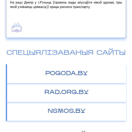
На рацэ Днепр у г.Рэчыца ўзровень вады апусціўся ніжэй адзнакі, пры
якой узнікаюць цяжкасці ў працы рачнога транспарту.
СПЕЦЫЯЛІЗАВАНЫЯ САЙТЫ
POGODA.BY
RAD.ORG.BY
NSMOS.BY