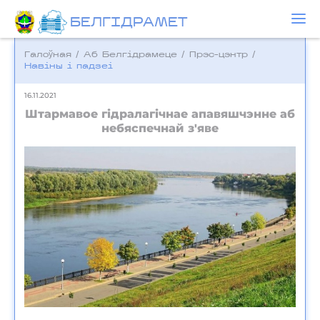
БЕЛГIДРAМЕТ
Галоўная
/
Аб Белгідрамеце
/
Прэс-цэнтр
/
Навіны і падзеі
16.11.2021
Штармавое гідралагічнае апавяшчэнне аб
небяспечнай з'яве