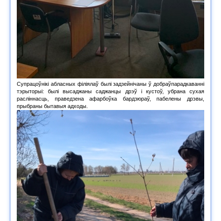
Супрацоўнікі абласных філіялаў былі задзейнічаны ў добраўпарадкаванні
тэрыторыі: былі высаджаны саджанцы дрэў і кустоў, убрана сухая
расліннасць, праведзена афарбоўка бардзюраў, пабелены дрэвы,
прыбраны бытавыя адходы.