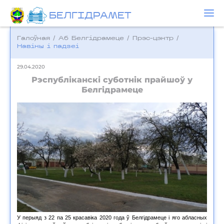
БЕЛГIДРAМЕТ
Галоўная
/
Аб Белгідрамеце
/
Прэс-цэнтр
/
Навіны і падзеі
29.04.2020
Рэспубліканскі суботнік прайшоў у
Белгідрамеце
У перыяд з 22 па 25 красавіка 2020 года ў Белгідрамеце і яго абласных