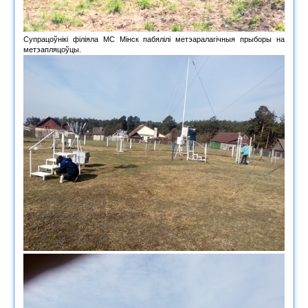
Супрацоўнікі філіяла МС Мінск пабялілі метэаралагічныя прыборы на
метэапляцоўцы.