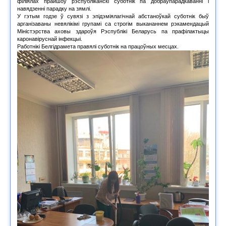
філіялах прайшоў рэспубліканскі суботнік па добраўпарадкаванні і
навядзенні парадку на зямлі.
У гэтым годзе ў сувязі з эпідэміялагічнай абстаноўкай суботнік быў
арганізаваны невялікімі групамі са строгім выкананнем рэкамендацый
Міністэрства аховы здароўя Рэспублікі Беларусь па прафілактыцы
каронавіруснай інфекцыі.
Работнікі Белгідрамета правялі суботнік на працоўных месцах.