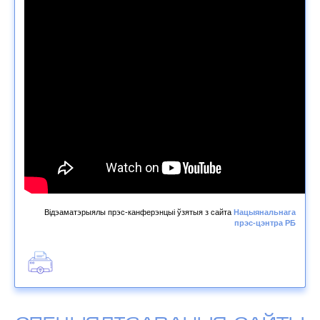
Відэаматэрыялы прэс-канферэнцыі ўзятыя з сайта
Нацыянальнага
прэс-цэнтра РБ