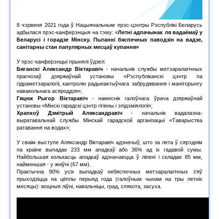
8 чэрвеня 2021 года ў Нацыянальным прэс-цэнтры Рэспублікі Беларусь
адбылася прэс-канферэнцыя на тэму: «
Летні адпачынак ля вадаёмаў у
Беларусі і горадзе Мінску. Пытанні бяспечных паводзін на вадзе,
санітарны стан папулярных месцаў купання»
У прэс-канферэнцыі прынялі ўдзел:
Бяганскі Аляксандр Віктаравіч
- начальнік службы метэаралагічных
прагнозаў дзяржаўнай установы «Рэспубліканскі цэнтр па
гідраметэаралогіі, кантролю радыеактыўнага забруджвання і маніторынгу
навакольнага асяроддзя»;
Гяцюк Рыгор Віктаравіч
- намеснік галоўнага ўрача дзяржаўнай
установы «Мінскі гарадскі цэнтр гігіены і эпідэміялогіі»;
Храпкоў Дзмітрый Аляксандравіч
- начальнік вадалазна-
выратавальнай службы Мінскай гарадской арганізацыі «Таварыства
ратавання на водах»;
.
У сваім выступе Аляксандр Віктаравіч адзначыў, што за лета ў сярэднім
па краіне выпадае 233 мм ападкаў або 36% ад іх гадавой сумы.
Найбольшая колькасць ападкаў адзначаецца ў ліпені і складае 85 мм,
найменшая - у жніўні (67 мм).
Практычна 90% усіх выпадкаў небяспечных метэаралагічных з'яў
прыходзіцца на цёплы перыяд года (галоўным чынам на тры летніх
месяцы): моцныя ліўні, навальніцы, град, спякота, засуха.