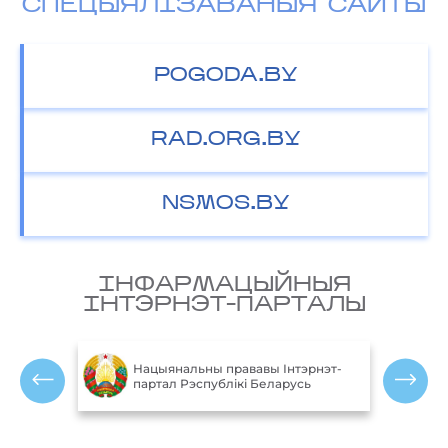
СПЕЦЫЯЛІЗАВАНЫЯ САЙТЫ
POGODA.BY
RAD.ORG.BY
NSMOS.BY
IНФАРМАЦЫЙНЫЯ
IНТЭРНЭТ-ПАРТАЛЫ
М
блікі
Нацыянальны прававы Інтэрнэт-
партал Рэспублікі Беларусь
Р