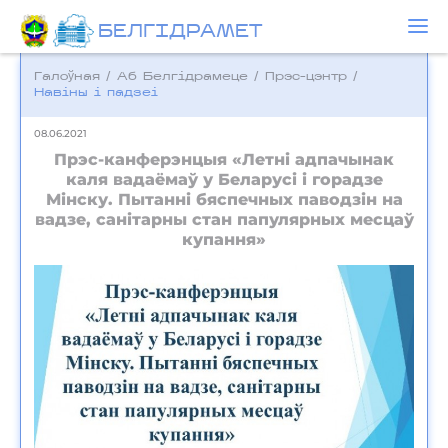
БЕЛГIДРAМЕТ
Галоўная
/
Аб Белгідрамеце
/
Прэс-цэнтр
/
Навіны і падзеі
08.06.2021
Прэс-канферэнцыя «Летні адпачынак
каля вадаёмаў у Беларусі і горадзе
Мінску. Пытанні бяспечных паводзін на
вадзе, санітарны стан папулярных месцаў
купання»