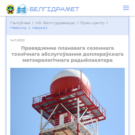
БЕЛГIДРAМЕТ
Галоўная
/
Аб Белгідрамеце
/
Прэс-цэнтр
/
Навіны і падзеі
14.11.2022
Правядзенне планавага сезоннага
тэхнічнага абслугоўвання доплераўскага
метэаралагічнага радыёлакатара