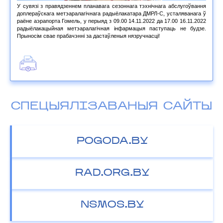
У сувязі з правядзеннем планавага сезоннага тэхнічнага абслугоўвання
доплераўскага метэаралагічнага радыёлакатара ДМРЛ-С, усталяванага ў
раёне аэрапорта Гомель, у перыяд з 09.00 14.11.2022 да 17.00 16.11.2022
радыёлакацыйная метэаралагічная інфармацыя паступаць не будзе.
Прыносім свае прабачэнні за дастаўленыя нязручнасці!
СПЕЦЫЯЛІЗАВАНЫЯ САЙТЫ
POGODA.BY
RAD.ORG.BY
NSMOS.BY