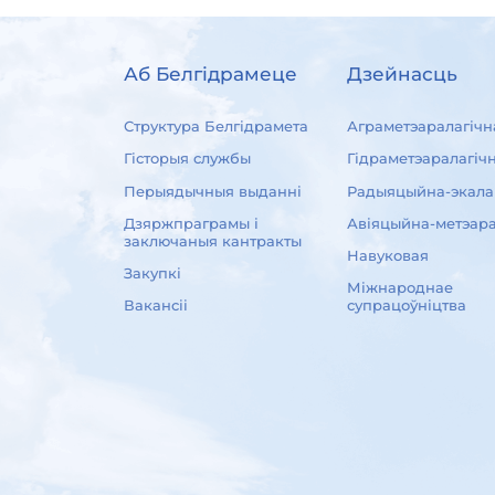
Аб Белгідрамеце
Дзейнасць
Структура Белгідрамета
Аграметэаралагічн
Гісторыя службы
Гідраметэаралагіч
Перыядычныя выданні
Радыяцыйна-экала
Дзяржпраграмы і
Авіяцыйна-метэара
заключаныя кантракты
Навуковая
Закупкі
Міжнароднае
Вакансіі
супрацоўніцтва