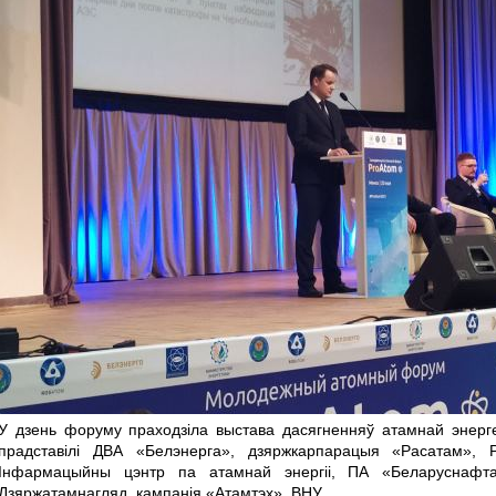
У дзень форуму праходзіла выстава дасягненняў атамнай энергеты
прадставілі ДВА «Белэнерга», дзяржкарпарацыя «Расатам», 
Інфармацыйны цэнтр па атамнай энергіі, ПА «Беларуснафта
Дзяржатамнагляд, кампанія «Атамтэх», ВНУ.