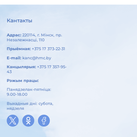
Кантакты
Адрас:
220114, г. Мінск, пр.
Незалежнасці, 110
Прыёмная:
+375 17 373-22-31
E-mail:
kanc@hmc.by
Канцылярыя:
+375 17 357-95-
43
Рэжым працы:
Панядзелак-пятніца:
9.00-18.00
Выхадныя дні: субота,
нядзеля