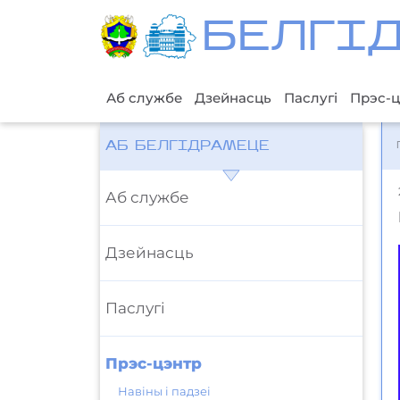
БЕЛГI
Аб службе
Дзейнасць
Паслугі
Прэс-ц
АБ БЕЛГІДРАМЕЦЕ
Аб службе
Дзейнасць
Паслугі
Прэс-цэнтр
Навіны і падзеі