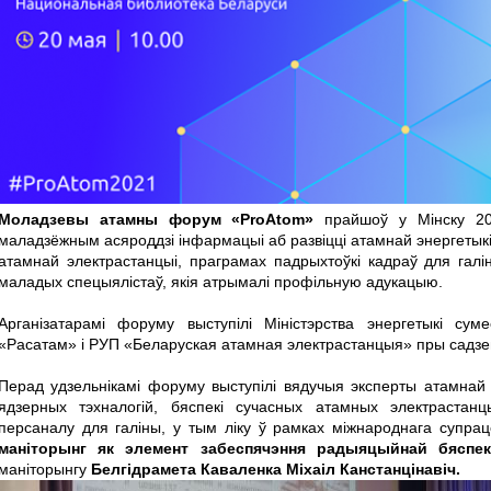
Моладзевы атамны форум «ProAtom»
прайшоў у Мінску 20
маладзёжным асяроддзі інфармацыі аб развіцці атамнай энергетыкі
атамнай электрастанцыі, праграмах падрыхтоўкі кадраў для гал
маладых спецыялістаў, якія атрымалі профільную адукацыю.
Арганізатарамі форуму выступілі Міністэрства энергетыкі су
«Расатам» і РУП «Беларуская атамная электрастанцыя» пры садзейн
Перад удзельнікамі форуму выступілі вядучыя эксперты атамнай 
ядзерных тэхналогій, бяспекі сучасных атамных электрастанц
персаналу для галіны, у тым ліку ў рамках міжнароднага супра
маніторынг як элемент забеспячэння радыяцыйнай бяспек
маніторынгу
Белгідрамета Каваленка Міхаіл Канстанцінавіч.