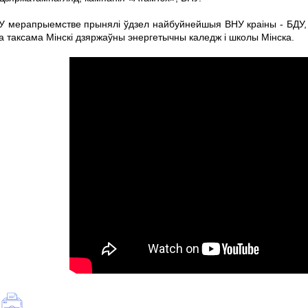
У мерапрыемстве прынялі ўдзел найбуйнейшыя ВНУ краіны - БДУ, 
а таксама Мінскі дзяржаўны энергетычны каледж і школы Мінска.