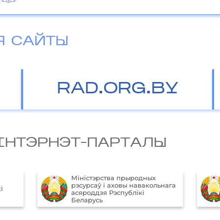
Я САЙТЫ
RAD.ORG.BY
IНТЭРНЭТ-ПАРТАЛЫ
Міністэрства прыродных
рэсурсаў і аховы навакольнага
і
асяроддзя Рэспублікі
Беларусь