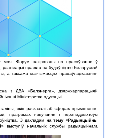
 мая. Форум накіраваны на прасоўванне ў
, рэалізацыі праекта па будаўніцтве Беларускай
іны, а таксама магчымасцях працаўладкавання
месна з ДВА «Белэнерга», дзяржкарпарацыяй
ічанні Міністэрства адукацыі.
галіны, якія расказалі аб сферах прымянення
ый, праграмах навучання і перападрыхтоўкі
цоўніцтва. З дакладам
на тэму «Радыяцыйны
і»
выступіў начальнік службы радыяцыйнага