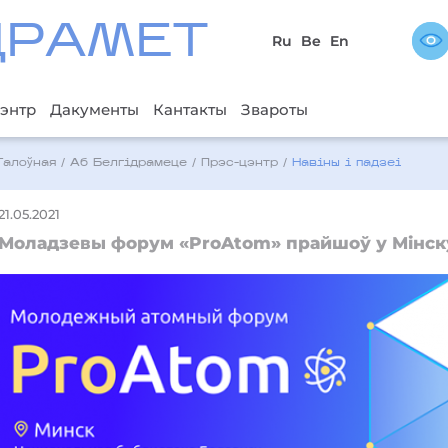
ДРAМЕТ
Ru
Be
En
энтр
Дакументы
Кантакты
Звароты
Галоўная
/
Аб Белгідрамеце
/
Прэс-цэнтр
/
Навіны і падзеі
21.05.2021
Моладзевы форум «ProAtom» прайшоў у Мінск