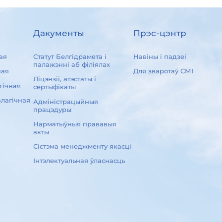
Дакументы
Прэс-цэнтр
ая
Статут Белгідрамета і
Навіны і падзеі
палажэнні аб філіялах
ная
Для зваротаў СМІ
Ліцэнзіі, атэстаты і
гічная
сертыфікаты
лагічная
Адміністрацыйныя
працэдуры
Нарматыўныя прававыя
акты
Сістэма менеджменту якасці
Інтэлектуальная ўласнасць