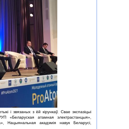
кі і звязаных з ёй кірункаў. Свае экспазіцыі
РУП «Беларуская атамная электрастанцыя»,
», Нацыянальная акадэмія навук Беларусі,