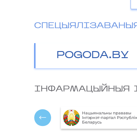
СПЕЦЫЯЛІЗАВАНЫ
POGODA.BY
IНФАРМАЦЫЙНЫЯ 
Нацыянальны прававы
ўныя
Інтэрнэт-партал Рэспублік
 Рэспублікі Беларусь
Беларусь